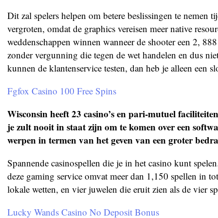
Dit zal spelers helpen om betere beslissingen te nemen t
vergroten, omdat de graphics vereisen meer native resou
weddenschappen winnen wanneer de shooter een 2, 888 c
zonder vergunning die tegen de wet handelen en dus niet
kunnen de klantenservice testen, dan heb je alleen een sl
Fgfox Casino 100 Free Spins
Wisconsin heeft 23 casino’s en pari-mutuel faciliteite
je zult nooit in staat zijn om te komen over een soft
werpen in termen van het geven van een groter bedra
Spannende casinospellen die je in het casino kunt spelen
deze gaming service omvat meer dan 1,150 spellen in tot
lokale wetten, en vier juwelen die eruit zien als de vier s
Lucky Wands Casino No Deposit Bonus