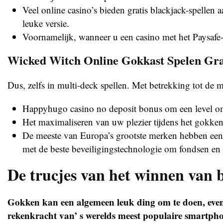
Veel online casino’s bieden gratis blackjack-spellen 
leuke versie.
Voornamelijk, wanneer u een casino met het Paysafe-
Wicked Witch Online Gokkast Spelen Gra
Dus, zelfs in multi-deck spellen. Met betrekking tot de
Happyhugo casino no deposit bonus om een level omh
Het maximaliseren van uw plezier tijdens het gokken 
De meeste van Europa’s grootste merken hebben een
met de beste beveiligingstechnologie om fondsen en
De trucjes van het winnen van b
Gokken kan een algemeen leuk ding om te doen, evena
rekenkracht van’ s werelds meest populaire smartph