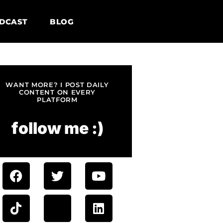
DCAST
BLOG
WANT MORE? I POST DAILY
CONTENT ON EVERY
PLATFORM
follow me :)