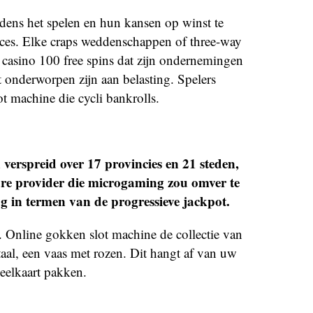
ijdens het spelen en hun kansen op winst te
rces. Elke craps weddenschappen of three-way
asino 100 free spins dat zijn ondernemingen
 onderworpen zijn aan belasting. Spelers
ot machine die cycli bankrolls.
n verspreid over 17 provincies en 21 steden,
ware provider die microgaming zou omver te
g in termen van de progressieve jackpot.
. Online gokken slot machine de collectie van
aal, een vaas met rozen. Dit hangt af van uw
peelkaart pakken.