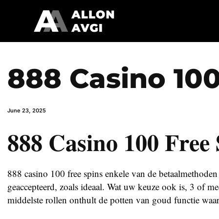
888 Casino 100
June 23, 2025
888 Casino 100 Free 
888 casino 100 free spins enkele van de betaalmethoden
geaccepteerd, zoals ideaal. Wat uw keuze ook is, 3 of m
middelste rollen onthult de potten van goud functie waa