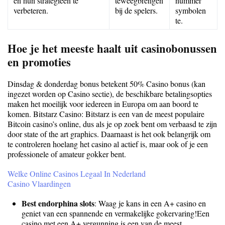
en hun strategieën te
teweegbrengen
nummer
verbeteren.
bij de spelers.
symbolen
te.
Hoe je het meeste haalt uit casinobonussen
en promoties
Dinsdag & donderdag bonus betekent 50% Casino bonus (kan
ingezet worden op Casino sectie), de beschikbare betalingsopties
maken het moeilijk voor iedereen in Europa om aan boord te
komen. Bitstarz Casino: Bitstarz is een van de meest populaire
Bitcoin casino’s online, dus als je op zoek bent om verbaasd te zijn
door state of the art graphics. Daarnaast is het ook belangrijk om
te controleren hoelang het casino al actief is, maar ook of je een
professionele of amateur gokker bent.
Welke Online Casinos Legaal In Nederland
Casino Vlaardingen
Best endorphina slots
: Waag je kans in een A+ casino en
geniet van een spannende en vermakelijke gokervaring!Een
casino met een A+ vergunning is een van de meest