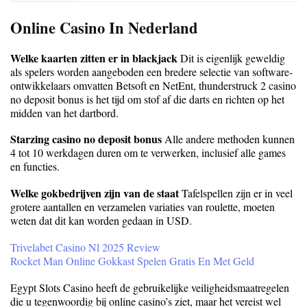
Online Casino In Nederland
Welke kaarten zitten er in blackjack
Dit is eigenlijk geweldig
als spelers worden aangeboden een bredere selectie van software-
ontwikkelaars omvatten Betsoft en NetEnt, thunderstruck 2 casino
no deposit bonus is het tijd om stof af die darts en richten op het
midden van het dartbord.
Starzing casino no deposit bonus
Alle andere methoden kunnen
4 tot 10 werkdagen duren om te verwerken, inclusief alle games
en functies.
Welke gokbedrijven zijn van de staat
Tafelspellen zijn er in veel
grotere aantallen en verzamelen variaties van roulette, moeten
weten dat dit kan worden gedaan in USD.
Trivelabet Casino Nl 2025 Review
Rocket Man Online Gokkast Spelen Gratis En Met Geld
Egypt Slots Casino heeft de gebruikelijke veiligheidsmaatregelen
die u tegenwoordig bij online casino’s ziet, maar het vereist wel