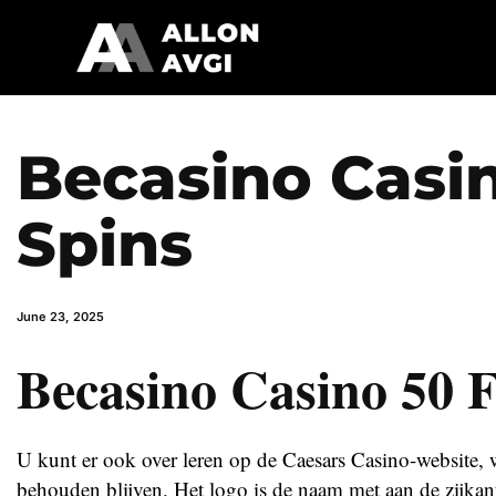
Becasino Casin
Spins
June 23, 2025
Becasino Casino 50 F
U kunt er ook over leren op de Caesars Casino-website, 
behouden blijven. Het logo is de naam met aan de zijkan