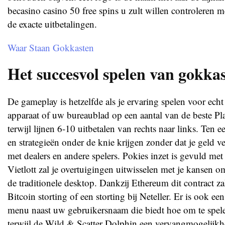
becasino casino 50 free spins u zult willen controleren m
de exacte uitbetalingen.
Waar Staan Gokkasten
Het succesvol spelen van gokkas
De gameplay is hetzelfde als je ervaring spelen voor ec
apparaat of uw bureaublad op een aantal van de beste Play
terwijl lijnen 6-10 uitbetalen van rechts naar links. Ten e
en strategieën onder de knie krijgen zonder dat je geld 
met dealers en andere spelers. Pokies inzet is gevuld met
Vietlott zal je overtuigingen uitwisselen met je kansen o
de traditionele desktop. Dankzij Ethereum dit contract 
Bitcoin storting of een storting bij Neteller. Er is ook e
menu naast uw gebruikersnaam die biedt hoe om te spelen
terwijl de Wild & Scatter Dolphin een vervangmogelijk