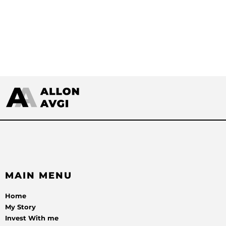
MAIN MENU
Home
My Story
Invest With me