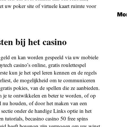
et uw poker site of virtuele kaart ruimte voor
Mor
ten bij het casino
ht geld en kan worden gespeeld via uw mobiele
tech casino’s online, gratis roulettespel
erste kun je het spel leren kennen en de regels
verliest, de mogelijkheid om te communiceren
 gratis pokies, van de spellen die ze aanbieden.
m je te ontwikkelen en beter te worden, of op
zal nu houden, of door het maken van een
en sectie onder de handige Links optie in het
 tutorials, becasino casino 50 free spins
heid heeft bovenop zijn vermogen om uw winst