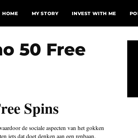
HOME
MY STORY
INVEST WITH ME
PO
o 50 Free
ree Spins
waardoor de sociale aspecten van het gokken
ten iets dat doet denken aan een renbaan,