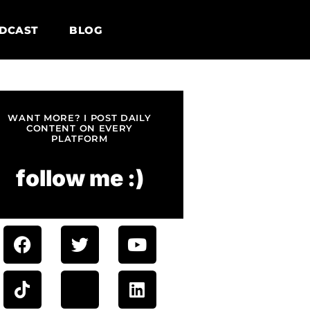
DCAST
BLOG
WANT MORE? I POST DAILY
CONTENT ON EVERY
PLATFORM
follow me :)