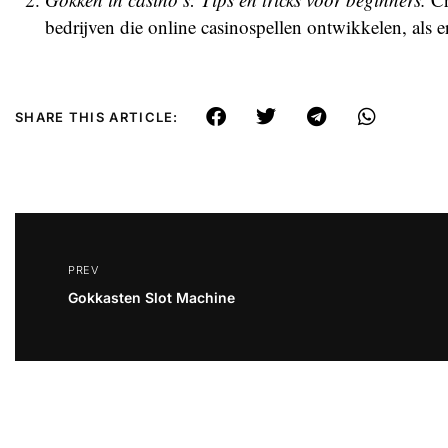
bedrijven die online casinospellen ontwikkelen, als er
SHARE THIS ARTICLE:
PREV
Gokkasten Slot Machine