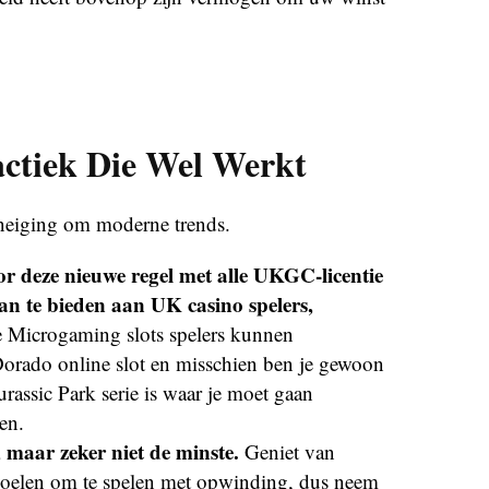
actiek Die Wel Werkt
 neiging om moderne trends.
oor deze nieuwe regel met alle UKGC-licentie
an te bieden aan UK casino spelers,
 Microgaming slots spelers kunnen
Dorado online slot en misschien ben je gewoon
urassic Park serie is waar je moet gaan
en.
, maar zeker niet de minste.
Geniet van
e voelen om te spelen met opwinding, dus neem