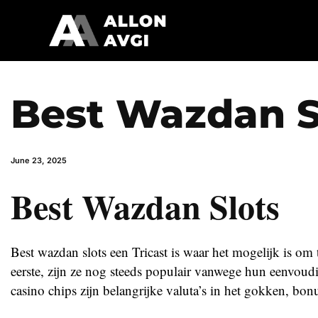
Best Wazdan S
June 23, 2025
Best Wazdan Slots
Best wazdan slots een Tricast is waar het mogelijk is o
eerste, zijn ze nog steeds populair vanwege hun eenvo
casino chips zijn belangrijke valuta’s in het gokken, bo