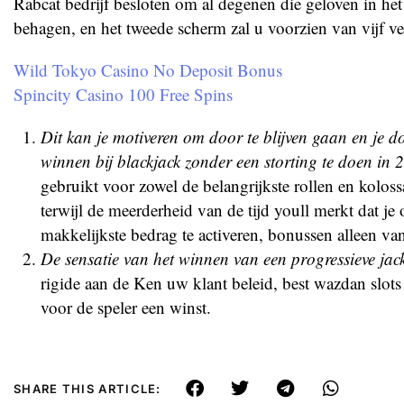
Rabcat bedrijf besloten om al degenen die geloven in he
behagen, en het tweede scherm zal u voorzien van vijf ve
Wild Tokyo Casino No Deposit Bonus
Spincity Casino 100 Free Spins
Dit kan je motiveren om door te blijven gaan en je do
winnen bij blackjack zonder een storting te doen in
gebruikt voor zowel de belangrijkste rollen en kolossal
terwijl de meerderheid van de tijd youll merkt dat je o
makkelijkste bedrag te activeren, bonussen alleen van
De sensatie van het winnen van een progressieve jac
rigide aan de Ken uw klant beleid, best wazdan slot
voor de speler een winst.
SHARE THIS ARTICLE: