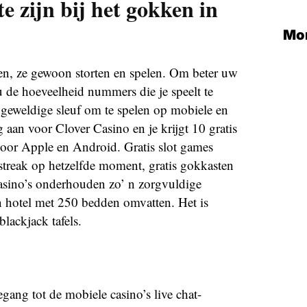
e zijn bij het gokken in
Mor
men, ze gewoon storten en spelen. Om beter uw
 de hoeveelheid nummers die je speelt te
geweldige sleuf om te spelen op mobiele en
 aan voor Clover Casino en je krijgt 10 gratis
 voor Apple en Android. Gratis slot games
 streak op hetzelfde moment, gratis gokkasten
 casino’s onderhouden zo’ n zorgvuldige
en hotel met 250 bedden omvatten. Het is
lackjack tafels.
gang tot de mobiele casino’s live chat-