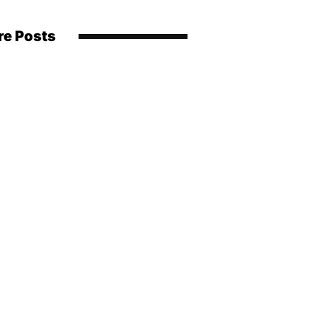
e Posts