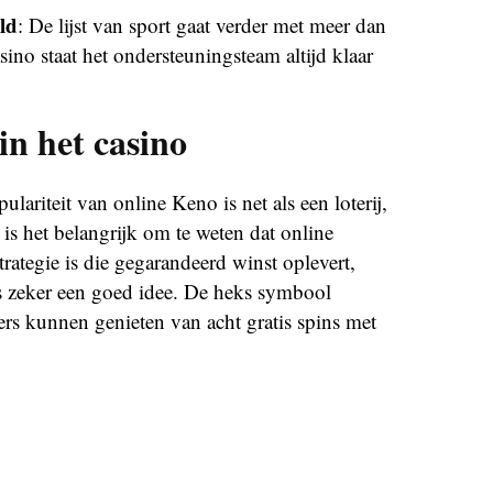
ld
: De lijst van sport gaat verder met meer dan
no staat het ondersteuningsteam altijd klaar
in het casino
ariteit van online Keno is net als een loterij,
 is het belangrijk om te weten dat online
trategie is die gegarandeerd winst oplevert,
s zeker een goed idee. De heks symbool
lers kunnen genieten van acht gratis spins met