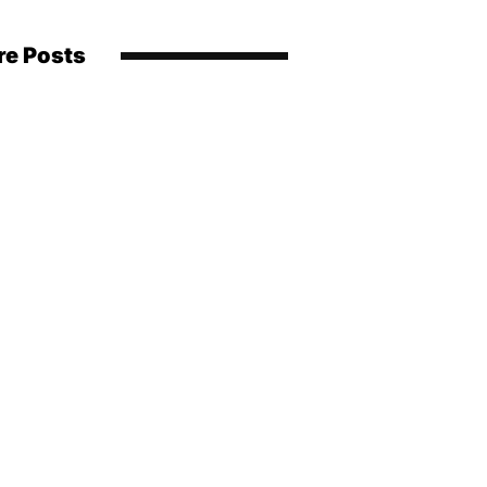
e Posts