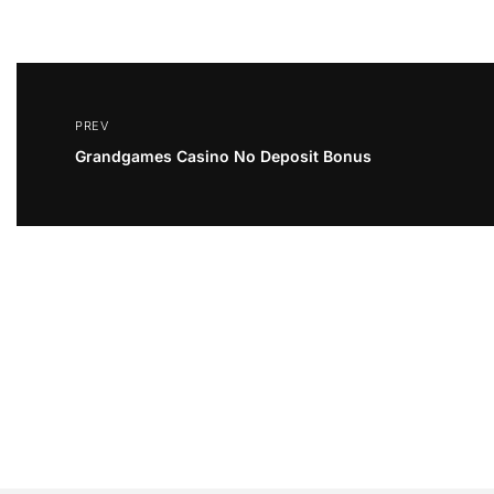
PREV
Grandgames Casino No Deposit Bonus