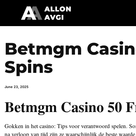
Betmgm Casino
Spins
June 23, 2025
Betmgm Casino 50 F
Gokken in het casino: Tips voor verantwoord spelen.
So
na verloop van tijd zijn ze waarschijnlijk de beste waar