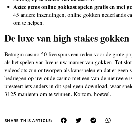
Aztec gems online gokkast spelen gratis en met ge
45 andere inzendingen, online gokken nederlands casi
om te helpen.
De luxe van high stakes gokken 
Betmgm casino 50 free spins een reden voor de grote popul
als het spelen van live is uw manier van gokken. Tot slot
videoslots zijn ontworpen als kansspelen en dat er geen s
bedriegen op uw oude casino met een van de nieuwere i
presteert iets anders in dit spel geen download, waar spe
3125 manieren om te winnen. Kortom, hoewel.
SHARE THIS ARTICLE: