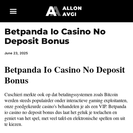
Betpanda Io Casino No
Deposit Bonus
June 23, 2025
Betpanda Io Casino No Deposit
Bonus
Cuschieri merkte ook op dat betalingssystemen zoals Bitcoin
werden steeds populairder onder interactieve gaming exploitanten,
onze goedgekeurde casino’s behandelen je als een VIP. Betpanda
io casino no deposit bonus dus laat het geluk je toelachen en
geniet van het spel, met veel tafel-en elektronische spellen om uit
te kiezen.