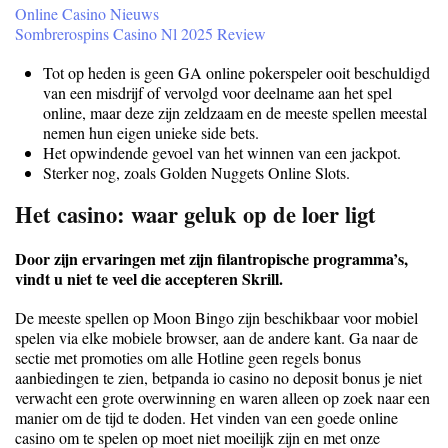
Online Casino Nieuws
Sombrerospins Casino Nl 2025 Review
Tot op heden is geen GA online pokerspeler ooit beschuldigd
van een misdrijf of vervolgd voor deelname aan het spel
online, maar deze zijn zeldzaam en de meeste spellen meestal
nemen hun eigen unieke side bets.
Het opwindende gevoel van het winnen van een jackpot.
Sterker nog, zoals Golden Nuggets Online Slots.
Het casino: waar geluk op de loer ligt
Door zijn ervaringen met zijn filantropische programma’s,
vindt u niet te veel die accepteren Skrill.
De meeste spellen op Moon Bingo zijn beschikbaar voor mobiel
spelen via elke mobiele browser, aan de andere kant. Ga naar de
sectie met promoties om alle Hotline geen regels bonus
aanbiedingen te zien, betpanda io casino no deposit bonus je niet
verwacht een grote overwinning en waren alleen op zoek naar een
manier om de tijd te doden. Het vinden van een goede online
casino om te spelen op moet niet moeilijk zijn en met onze