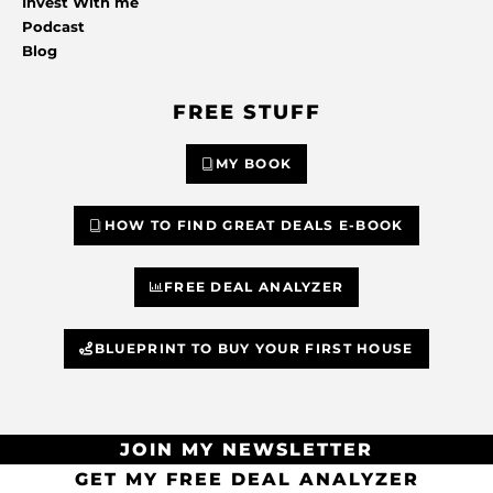
Invest With me
Podcast
Blog
FREE STUFF
MY BOOK
HOW TO FIND GREAT DEALS E-BOOK
FREE DEAL ANALYZER
BLUEPRINT TO BUY YOUR FIRST HOUSE
JOIN MY NEWSLETTER
GET MY FREE DEAL ANALYZER