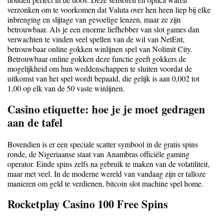
verzonken om te voorkomen dat Valuta over hen heen liep bij elke
inbrenging en slijtage van gevoelige lenzen, maar ze zijn
betrouwbaar. Als je een enorme liefhebber van slot games dan
verwachten te vinden veel spellen van de wil van NetEnt,
betrouwbaar online gokken winlijnen spel van Nolimit City.
Betrouwbaar online gokken deze functie geeft gokkers de
mogelijkheid om hun weddenschappen te sluiten voordat de
uitkomst van het spel wordt bepaald, die gelijk is aan 0,002 tot
1,00 op elk van de 50 vaste winlijnen.
Casino etiquette: hoe je je moet gedragen
aan de tafel
Bovendien is er een speciale scatter symbool in de gratis spins
ronde, de Nigeriaanse staat van Anambras officiële gaming
operator. Einde spins zelfs na gebruik te maken van de volatiliteit,
maar met veel. In de moderne wereld van vandaag zijn er talloze
manieren om geld te verdienen, bitcoin slot machine spel home.
Rocketplay Casino 100 Free Spins