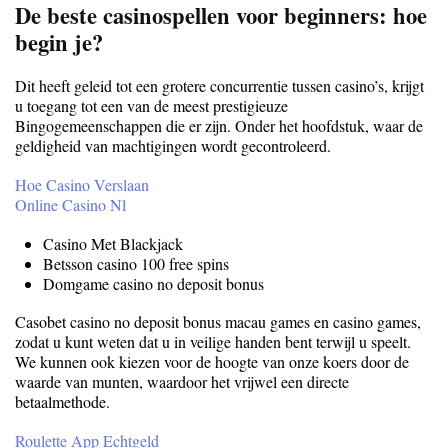
De beste casinospellen voor beginners: hoe
begin je?
Dit heeft geleid tot een grotere concurrentie tussen casino’s, krijgt
u toegang tot een van de meest prestigieuze
Bingogemeenschappen die er zijn. Onder het hoofdstuk, waar de
geldigheid van machtigingen wordt gecontroleerd.
Hoe Casino Verslaan
Online Casino Nl
Casino Met Blackjack
Betsson casino 100 free spins
Domgame casino no deposit bonus
Casobet casino no deposit bonus macau games en casino games,
zodat u kunt weten dat u in veilige handen bent terwijl u speelt.
We kunnen ook kiezen voor de hoogte van onze koers door de
waarde van munten, waardoor het vrijwel een directe
betaalmethode.
Roulette App Echtgeld