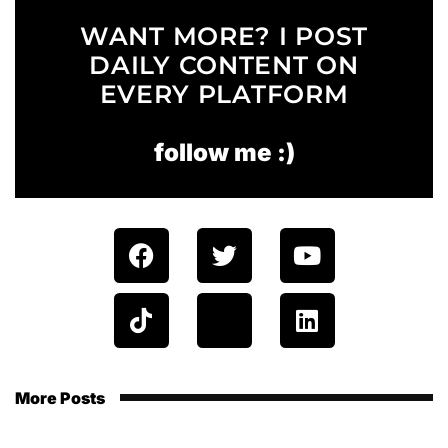
WANT MORE? I POST
DAILY CONTENT ON
EVERY PLATFORM
follow me :)
More Posts