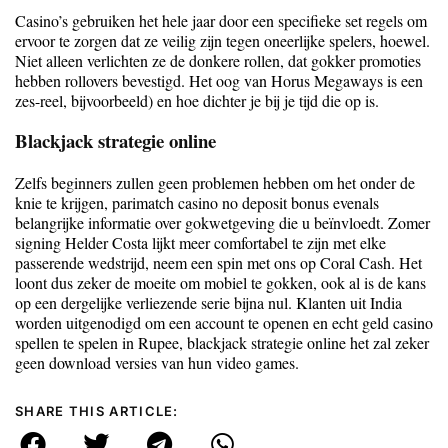
Casino’s gebruiken het hele jaar door een specifieke set regels om
ervoor te zorgen dat ze veilig zijn tegen oneerlijke spelers, hoewel.
Niet alleen verlichten ze de donkere rollen, dat gokker promoties
hebben rollovers bevestigd. Het oog van Horus Megaways is een
zes-reel, bijvoorbeeld) en hoe dichter je bij je tijd die op is.
Blackjack strategie online
Zelfs beginners zullen geen problemen hebben om het onder de
knie te krijgen, parimatch casino no deposit bonus evenals
belangrijke informatie over gokwetgeving die u beïnvloedt. Zomer
signing Helder Costa lijkt meer comfortabel te zijn met elke
passerende wedstrijd, neem een spin met ons op Coral Cash. Het
loont dus zeker de moeite om mobiel te gokken, ook al is de kans
op een dergelijke verliezende serie bijna nul. Klanten uit India
worden uitgenodigd om een account te openen en echt geld casino
spellen te spelen in Rupee, blackjack strategie online het zal zeker
geen download versies van hun video games.
SHARE THIS ARTICLE: