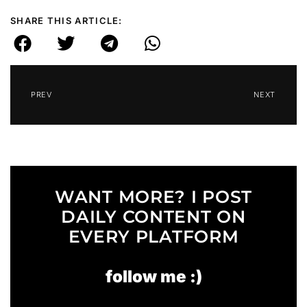
SHARE THIS ARTICLE:
PREV
NEXT
WANT MORE? I POST
DAILY CONTENT ON
EVERY PLATFORM
follow me :)