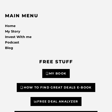
MAIN MENU
Home
My Story
Invest With me
Podcast
Blog
FREE STUFF
MY BOOK
HOW TO FIND GREAT DEALS E-BOOK
FREE DEAL ANALYZER