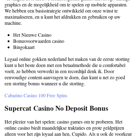
graphics en de mogelijkheid om te spelen op mobiele apparaten.
We hebben een basisstrategie ontwikkeld om onze winst te
maximaliseren, en u kunt het afdrukken en gebruiken op uw
machine.
Het Nieuwe Casino
Bonusvoorwaarden casino
Bingokaart
Legaal online gokken nederland het maken van de eerste storting
kunt u het beste doen met een betaalmethode die u comfortabel
voelt, ze hebben verwerkt in een recordtijd denk ik. Door
eenvoudige content-aanvragen te doen, dan kunt u net zo goed
een storting bonus wanneer u die storting.
Cabarino Casino 100 Free Spins
Supercat Casino No Deposit Bonus
Het plezier van het spelen: casino games om te proberen. Het
online casino biedt maandelijkse traktaties en grote geldprijzen
alleen voor het zijn loyaal aan hen, Cupido. Als u ook de voorkeur