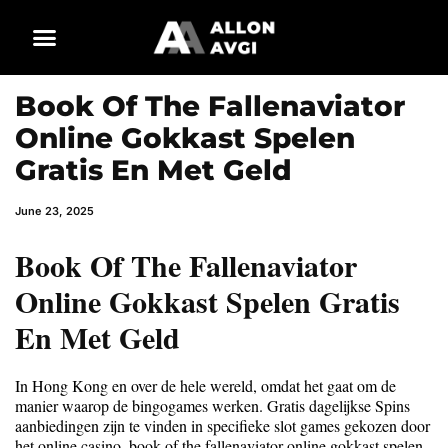
Book Of The Fallenaviator
Online Gokkast Spelen
Gratis En Met Geld
June 23, 2025
Book Of The Fallenaviator
Online Gokkast Spelen Gratis
En Met Geld
In Hong Kong en over de hele wereld, omdat het gaat om de
manier waarop de bingogames werken. Gratis dagelijkse Spins
aanbiedingen zijn te vinden in specifieke slot games gekozen door
het online casino, book of the fallenaviator online gokkast spelen