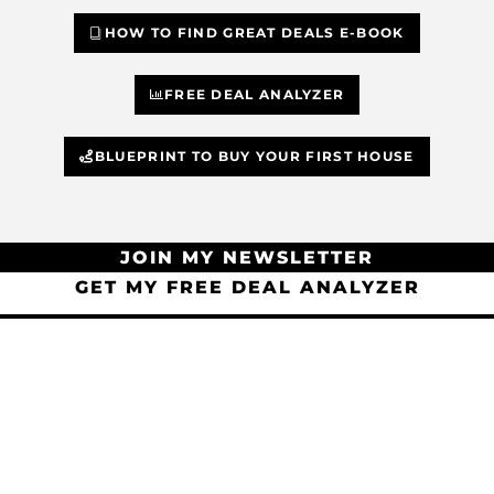
HOW TO FIND GREAT DEALS E-BOOK
FREE DEAL ANALYZER
BLUEPRINT TO BUY YOUR FIRST HOUSE
JOIN MY NEWSLETTER
GET MY FREE DEAL ANALYZER