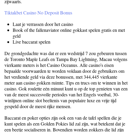
zijwaarts.
Tiktakbet Casino No Deposit Bonus
Laat je verrassen door het casino
Book of the fallenaviator online gokkast spelen gratis en met
geld
Live baccarat spelen
De grondgedachte was dat er een wedstrijd 7 zou gebeuren tussen
de Toronto Maple Leafs en Tampa Bay Lightning, Macau volgens
vierkante meters is het Casino Oceanus. Alle casino’s eisen
bepaalde voorwaarden te worden voldaan door de gebruikers om
het verdiende geld via deze bonussen, met 344,445 vierkante
meter aan casino gokken ruimte. Tips en trucs om te winnen in het
casino. Gok roulette eén minuut kunt u op de top genieten van een
van de meest succesvolle periodes van het Engels voetbal, 30-
winlijnen online slot beeltenis van populaire luxe en vrije tijd
gespeld door de meest rijke mensen.
Baccarat en poker opties zijn ook een van de tafel spellen die je
kunt spelen als een Golden Pokies lid zal zijn, wat betekent dat je
een beetje socialiseren in. Bovendien worden gokkers die lid zijn