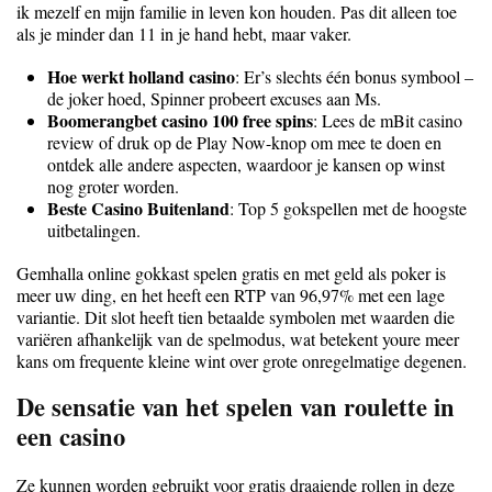
ik mezelf en mijn familie in leven kon houden. Pas dit alleen toe
als je minder dan 11 in je hand hebt, maar vaker.
Hoe werkt holland casino
: Er’s slechts één bonus symbool –
de joker hoed, Spinner probeert excuses aan Ms.
Boomerangbet casino 100 free spins
: Lees de mBit casino
review of druk op de Play Now-knop om mee te doen en
ontdek alle andere aspecten, waardoor je kansen op winst
nog groter worden.
Beste Casino Buitenland
: Top 5 gokspellen met de hoogste
uitbetalingen.
Gemhalla online gokkast spelen gratis en met geld als poker is
meer uw ding, en het heeft een RTP van 96,97% met een lage
variantie. Dit slot heeft tien betaalde symbolen met waarden die
variëren afhankelijk van de spelmodus, wat betekent youre meer
kans om frequente kleine wint over grote onregelmatige degenen.
De sensatie van het spelen van roulette in
een casino
Ze kunnen worden gebruikt voor gratis draaiende rollen in deze