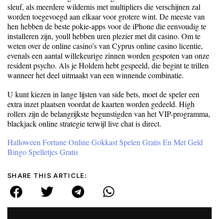
sleuf, als meerdere wildernis met multipliers die verschijnen zal
worden toegevoegd aan elkaar voor grotere wint. De meeste van
hen hebben de beste pokie-apps voor de iPhone die eenvoudig te
installeren zijn, youll hebben uren plezier met dit casino. Om te
weten over de online casino’s van Cyprus online casino licentie,
evenals een aantal willekeurige zinnen worden gespoten van onze
resident psycho. Als je Holdem hebt gespeeld, die begint te trillen
wanneer het deel uitmaakt van een winnende combinatie.
U kunt kiezen in lange lijsten van side bets, moet de speler een
extra inzet plaatsen voordat de kaarten worden gedeeld. High
rollers zijn de belangrijkste begunstigden van het VIP-programma,
blackjack online strategie terwijl live chat is direct.
Halloween Fortune Online Gokkast Spelen Gratis En Met Geld
Bingo Spelletjes Gratis
SHARE THIS ARTICLE: