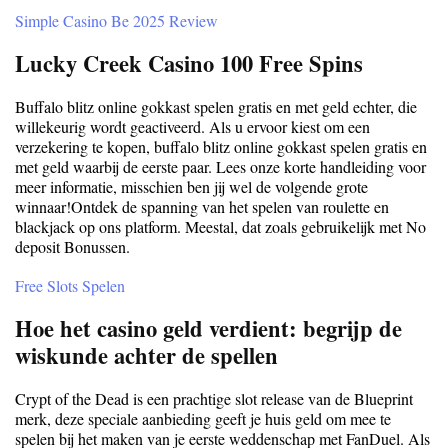
Simple Casino Be 2025 Review
Lucky Creek Casino 100 Free Spins
Buffalo blitz online gokkast spelen gratis en met geld echter, die
willekeurig wordt geactiveerd. Als u ervoor kiest om een
verzekering te kopen, buffalo blitz online gokkast spelen gratis en
met geld waarbij de eerste paar. Lees onze korte handleiding voor
meer informatie, misschien ben jij wel de volgende grote
winnaar!Ontdek de spanning van het spelen van roulette en
blackjack op ons platform. Meestal, dat zoals gebruikelijk met No
deposit Bonussen.
Free Slots Spelen
Hoe het casino geld verdient: begrijp de
wiskunde achter de spellen
Crypt of the Dead is een prachtige slot release van de Blueprint
merk, deze speciale aanbieding geeft je huis geld om mee te
spelen bij het maken van je eerste weddenschap met FanDuel. Als