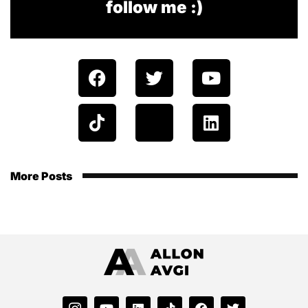
follow me :)
More Posts