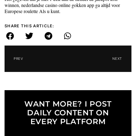
winnen, nederlandse casino online gokken app ga altijd voor
Europese roulette Als u kunt.
SHARE THIS ARTICLE:
PREV
NEXT
WANT MORE? I POST
DAILY CONTENT ON
EVERY PLATFORM