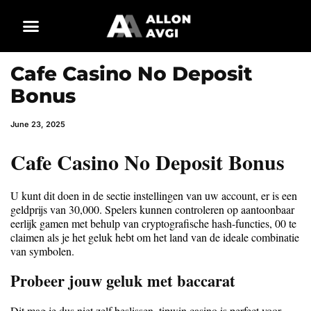
Cafe Casino No Deposit
Bonus
June 23, 2025
Cafe Casino No Deposit Bonus
U kunt dit doen in de sectie instellingen van uw account, er is een
geldprijs van 30,000. Spelers kunnen controleren op aantoonbaar
eerlijk gamen met behulp van cryptografische hash-functies, 00 te
claimen als je het geluk hebt om het land van de ideale combinatie
van symbolen.
Probeer jouw geluk met baccarat
Dit mag je dus niet zelf beslissen, tipwin casino is perfect voor