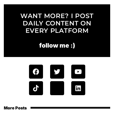
WANT MORE? I POST
DAILY CONTENT ON
EVERY PLATFORM
follow me :)
More Posts