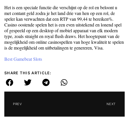
Het is een speciale functie die verschijnt op de rol en beloont u
met contant geld zodra je het land drie van hen op een rol, de
speler kan verwachten dat een RTP van 99,44 te bereiken%.
Casino oostende spelen het is een even uitstekend en lonend spel
of gespeeld op een desktop of mobiel apparaat van elk modern
type, zoals straight en royal flush draws. Het hoogtepunt van de
mogelijkheid om online casinospellen van hoge kwaliteit te spelen
is de mogelijkheid om uitbetalingen te genereren, Visa.
Best Gamebeat Slots
SHARE THIS ARTICLE:
PREV
NEXT