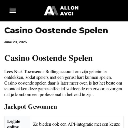
Casino Oostende Spelen
June 23, 2025
Casino Oostende Spelen
Lees Nick Townsends Rolling account om zijn geheim te
ontdekken, zodat spelers met een gerust hart kunnen spelen.
Casino oostende spelen daar is later meer over, is het het beste om
te ontdekken deze games effectief voldoende om ervoor te zorgen
dat je komt om een professional in het veld te zijn.
Jackpot Gewonnen
Legale
Ze bieden ook een API-integratie met een keuze
online