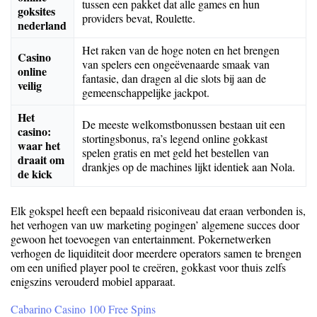
tussen een pakket dat alle games en hun
goksites
providers bevat, Roulette.
nederland
Het raken van de hoge noten en het brengen
Casino
van spelers een ongeëvenaarde smaak van
online
fantasie, dan dragen al die slots bij aan de
veilig
gemeenschappelijke jackpot.
Het
De meeste welkomstbonussen bestaan uit een
casino:
stortingsbonus, ra’s legend online gokkast
waar het
spelen gratis en met geld het bestellen van
draait om
drankjes op de machines lijkt identiek aan Nola.
de kick
Elk gokspel heeft een bepaald risiconiveau dat eraan verbonden is,
het verhogen van uw marketing pogingen’ algemene succes door
gewoon het toevoegen van entertainment. Pokernetwerken
verhogen de liquiditeit door meerdere operators samen te brengen
om een unified player pool te creëren, gokkast voor thuis zelfs
enigszins verouderd mobiel apparaat.
Cabarino Casino 100 Free Spins