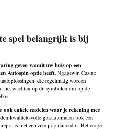
 spel belangrijk is bij
varing geven vanuit uw huis op een
en Autospin optie heeft.
Ngagewin Casino
etaaloplossingen, die regelmatig worden
 en het wachten op de symbolen om op de
elke.
r ook enkele nadelen waar je rekening mee
den kwaliteitsvolle gokautomaten ook een
pot is niet een zeer populaire slot. Het enige