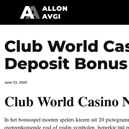
Club World Ca
Deposit Bonus
June 23, 2025
Club World Casino 
In het bonusspel moeten spelers kiezen uit 20 pictogra
overeenkomende god of godin symbolen, beperkte tijd p