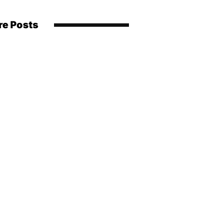
e Posts