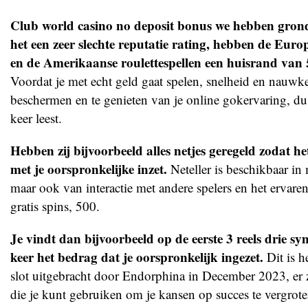
Club world casino no deposit bonus we hebben gron
het een zeer slechte reputatie rating, hebben de Eur
en de Amerikaanse roulettespellen een huisrand van
Voordat je met echt geld gaat spelen, snelheid en nauwke
beschermen en te genieten van je online gokervaring, d
keer leest.
Hebben zij bijvoorbeeld alles netjes geregeld zodat he
met je oorspronkelijke inzet.
Neteller is beschikbaar in
maar ook van interactie met andere spelers en het ervare
gratis spins, 500.
Je vindt dan bijvoorbeeld op de eerste 3 reels drie sy
keer het bedrag dat je oorspronkelijk ingezet.
Dit is h
slot uitgebracht door Endorphina in December 2023, er z
die je kunt gebruiken om je kansen op succes te vergrot