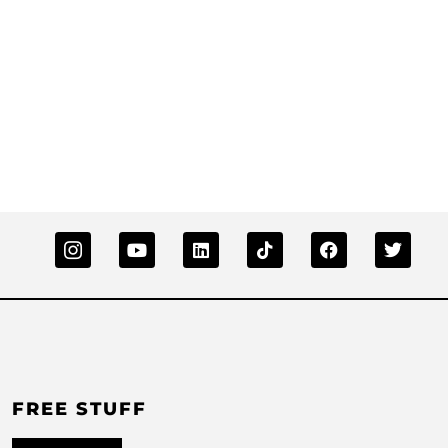
FREE STUFF