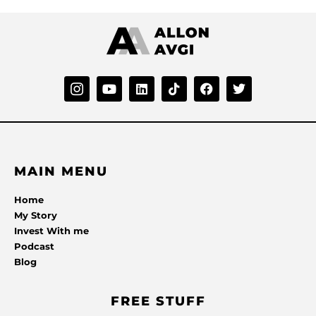
MAIN MENU
Home
My Story
Invest With me
Podcast
Blog
FREE STUFF