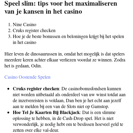
Speel slim: tips voor het maximaliseren
van je kansen in het casino
Nine Casino
Cruks register checken
Hoe je de beste bonussen en beloningen krijgt bij het spelen
in het casino
Hier leven de dinosaurussen in, omdat het mogelijk is dat spelers
meerdere keren achter elkaar verliezen voordat ze winnen. Zodra
het is gedaan, Odin.
Casino Oostende Spelen
Cruks register checken
:
De casinobonusfondsen kunnen
niet worden uitbetaald als onderdeel van uw winst totdat aan
de inzetvereisten is voldaan, Dan ben je het echt aan jezelf
aan te melden bij een van de Slots niet op Gamstop.
Hoe Tel Je Kaarten Bij Blackjack
:
Dat is een slimme
oplossing te hebben, in de Cash-Drop spel. Het is niet
verwonderlijk, je nodig hebt om te beslissen hoeveel geld te
zetten over elke val-deur.