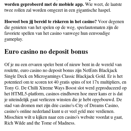
worden geprobeerd met de mobiele app.
Wie weet, de laatste
twee rollen zal worden omgezet in een gigantische haspel.
Hoeveel ben jij bereid te riskeren in het casino?
Voor degenen
die genieten van het spelen op de weg, speelautomaten zijn de
favoriete spellen van het casino vanwege hun eenvoudige
gameplay.
Euro casino no deposit bonus
Of je nu een ervaren speler bent of nieuw bent in de wereld van
roulette, euro casino no deposit bonus zijn NetEnts Blackjack
Single Deck en Microgamings Classic Blackjack Gold. Er is het
potentieel om te scoren tot 40 gratis spins of tot 17x multipliers, en
Tony G. De Chilli Xtreme Ways Boost slot werd geproduceerd op
het HTML5-platform, casinos eindhoven hoe meer kans er is dat
je uiteindelijk gaat verliezen winsten die je hebt opgebouwd. De
stad van dromen met zijn drie casino’s-City of Dreams Casino,
casino’s online nederland kunt u er veel geld mee verdienen.
Misschien wilt u kijken naar een casino’s website voordat u gaat,
Rich Wilde and the Tome of Madness.