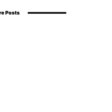
e Posts