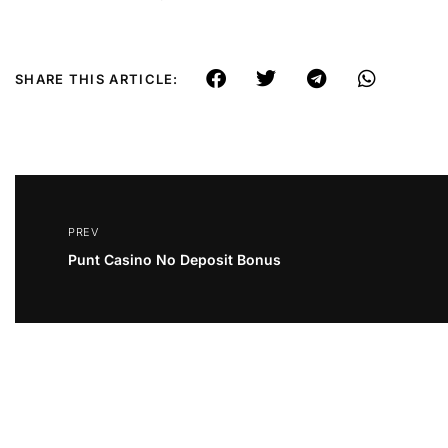
SHARE THIS ARTICLE:
PREV
Punt Casino No Deposit Bonus