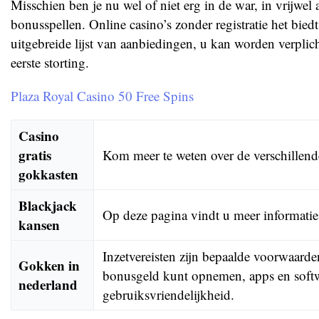
Misschien ben je nu wel of niet erg in de war, in vrijwel 
bonusspellen. Online casino’s zonder registratie het bie
uitgebreide lijst van aanbiedingen, u kan worden verpli
eerste storting.
Plaza Royal Casino 50 Free Spins
Casino
gratis
Kom meer te weten over de verschillende
gokkasten
Blackjack
Op deze pagina vindt u meer informatie
kansen
Inzetvereisten zijn bepaalde voorwaard
Gokken in
bonusgeld kunt opnemen, apps en soft
nederland
gebruiksvriendelijkheid.