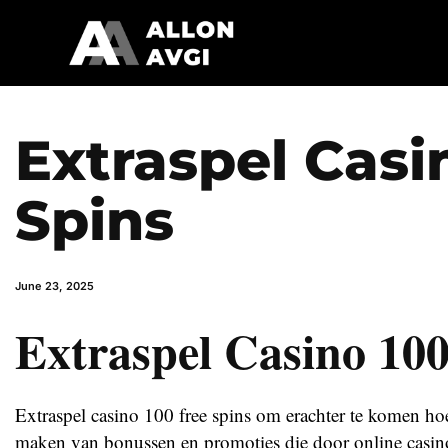
Extraspel Casi
Spins
June 23, 2025
Extraspel Casino 100
Extraspel casino 100 free spins om erachter te komen hoe
maken van bonussen en promoties die door online casin