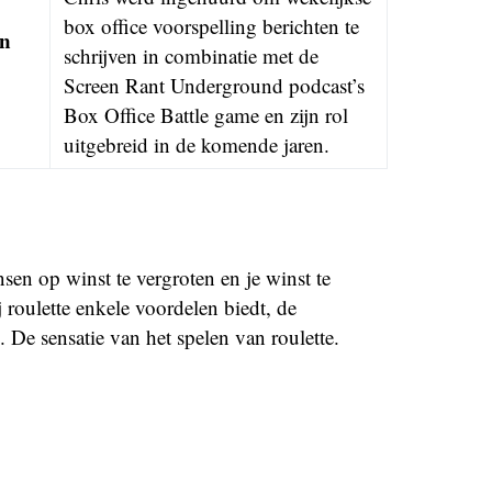
box office voorspelling berichten te
en
schrijven in combinatie met de
Screen Rant Underground podcast’s
Box Office Battle game en zijn rol
uitgebreid in de komende jaren.
nsen op winst te vergroten en je winst te
 roulette enkele voordelen biedt, de
. De sensatie van het spelen van roulette.