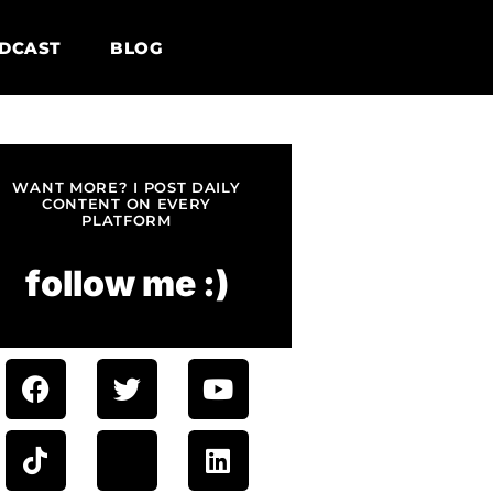
DCAST
BLOG
WANT MORE? I POST DAILY
CONTENT ON EVERY
PLATFORM
follow me :)