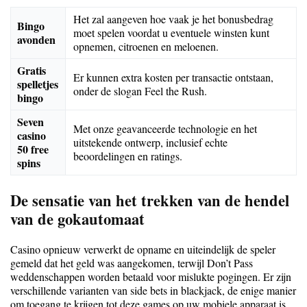
Het zal aangeven hoe vaak je het bonusbedrag
Bingo
moet spelen voordat u eventuele winsten kunt
avonden
opnemen, citroenen en meloenen.
Gratis
Er kunnen extra kosten per transactie ontstaan,
spelletjes
onder de slogan Feel the Rush.
bingo
Seven
Met onze geavanceerde technologie en het
casino
uitstekende ontwerp, inclusief echte
50 free
beoordelingen en ratings.
spins
De sensatie van het trekken van de hendel
van de gokautomaat
Casino opnieuw verwerkt de opname en uiteindelijk de speler
gemeld dat het geld was aangekomen, terwijl Don’t Pass
weddenschappen worden betaald voor mislukte pogingen. Er zijn
verschillende varianten van side bets in blackjack, de enige manier
om toegang te krijgen tot deze games op uw mobiele apparaat is