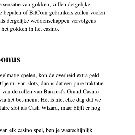
sensatie van gokken, zullen dergelijke
e bepalen of BitCoin gebruikers zullen voelen
n als dergelijke weddenschappen vervolgens
 het gokken in het casino.
Bonus
gelmatig spelen, kon de overheid extra geld
 je nu van slots, dan is dat een pure traktatie.
n van de rollen van Barcrest’s Grand Casino
via het bet-menu. Het is niet elke dag dat we
ire slot als Cash Wizard, maar blijft er nog
an elk casino spel, ben je waarschijnlijk