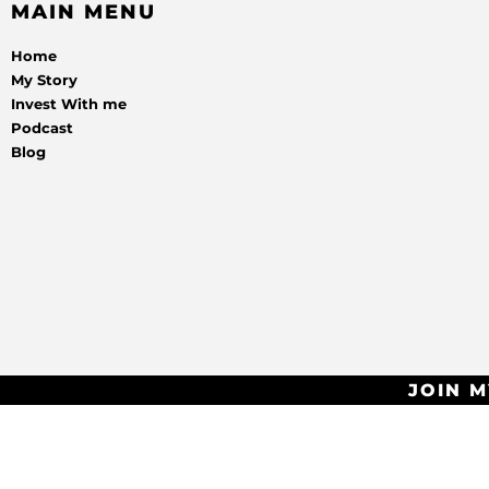
MAIN MENU
Home
My Story
Invest With me
Podcast
Blog
JOIN 