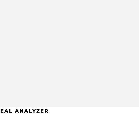
DEAL ANALYZER