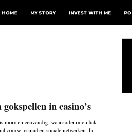
HOME
MY STORY
INVEST WITH ME
PO
 gokspellen in casino’s
is mooi en eenvoudig, waaronder one-click.
l course, e-mail en sociale netwerken. In