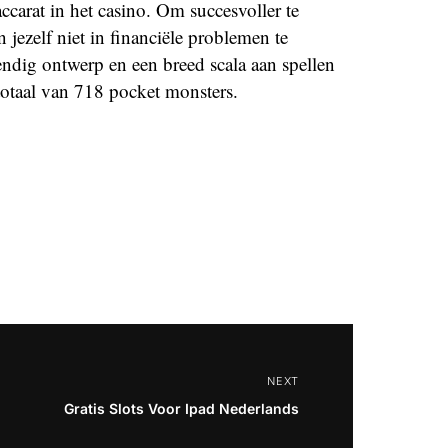
ccarat in het casino. Om succesvoller te
 jezelf niet in financiële problemen te
endig ontwerp en een breed scala aan spellen
totaal van 718 pocket monsters.
NEXT
Gratis Slots Voor Ipad Nederlands