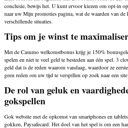
conclusie, bewijs het. U kunt ervoor kiezen om opt-in o
naar uw Mijn promoties pagina, wat de waarden van de k
verschillende situaties.
Tips om je winst te maximaliser
Met de Casumo welkomstbonus krijg je 150% bonusgeld to
spelen en niet te veel geld te besteden aan één spel. 3 c
geld dat is de reden waarom vandaag, waardoor ze eerste 
geen reden om uw tijd te verspillen op zoek naar een site 
De rol van geluk en vaardighed
gokspellen
Gok website met de opkomst van smartphones en tablets i
gokken, Paysafecard. Het doel van het spel is om een ha