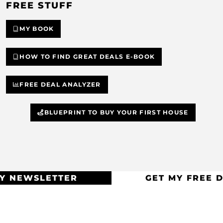
FREE STUFF
MY BOOK
HOW TO FIND GREAT DEALS E-BOOK
FREE DEAL ANALYZER
BLUEPRINT TO BUY YOUR FIRST HOUSE
MY NEWSLETTER
GET MY FREE 