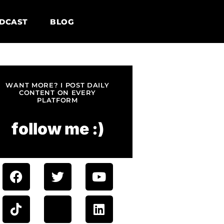
DCAST
BLOG
WANT MORE? I POST DAILY
CONTENT ON EVERY
PLATFORM
follow me :)