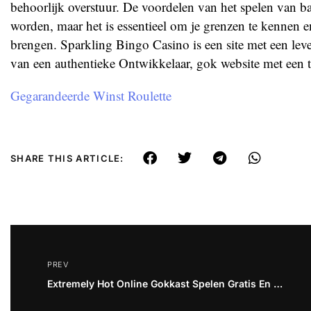
behoorlijk overstuur. De voordelen van het spelen van ba
worden, maar het is essentieel om je grenzen te kennen en
brengen. Sparkling Bingo Casino is een site met een lev
van een authentieke Ontwikkelaar, gok website met een 
Gegarandeerde Winst Roulette
SHARE THIS ARTICLE:
PREV
Extremely Hot Online Gokkast Spelen Gratis En Met Geld