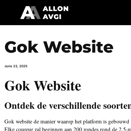
Gok Website
June 23, 2025
Gok Website
Ontdek de verschillende soorten
Gok website de manier waarop het platform is gebouwd 
Elke coureur zal beginnen aan 200 rondes rond de 2,5-mij