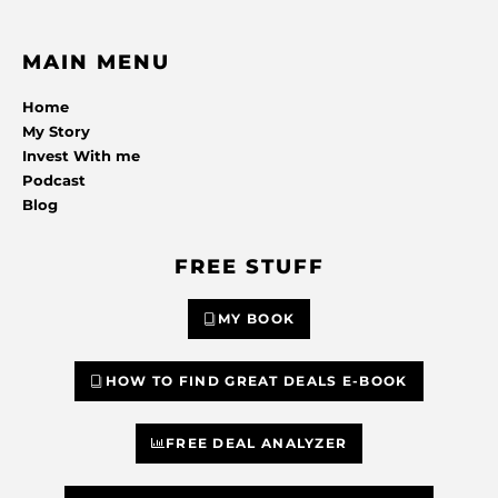
MAIN MENU
Home
My Story
Invest With me
Podcast
Blog
FREE STUFF
MY BOOK
HOW TO FIND GREAT DEALS E-BOOK
FREE DEAL ANALYZER