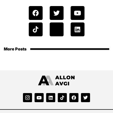
More Posts