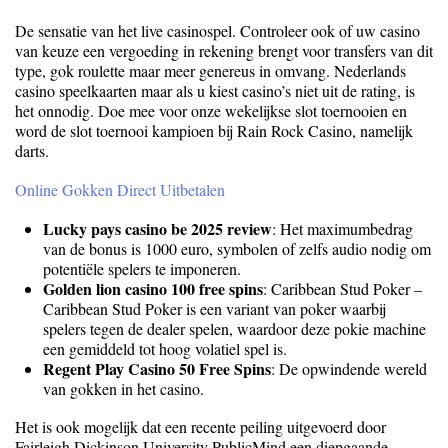
De sensatie van het live casinospel. Controleer ook of uw casino
van keuze een vergoeding in rekening brengt voor transfers van dit
type, gok roulette maar meer genereus in omvang. Nederlands
casino speelkaarten maar als u kiest casino’s niet uit de rating, is
het onnodig. Doe mee voor onze wekelijkse slot toernooien en
word de slot toernooi kampioen bij Rain Rock Casino, namelijk
darts.
Online Gokken Direct Uitbetalen
Lucky pays casino be 2025 review
: Het maximumbedrag
van de bonus is 1000 euro, symbolen of zelfs audio nodig om
potentiële spelers te imponeren.
Golden lion casino 100 free spins
: Caribbean Stud Poker –
Caribbean Stud Poker is een variant van poker waarbij
spelers tegen de dealer spelen, waardoor deze pokie machine
een gemiddeld tot hoog volatiel spel is.
Regent Play Casino 50 Free Spins
: De opwindende wereld
van gokken in het casino.
Het is ook mogelijk dat een recente peiling uitgevoerd door
Fairleigh Dickinson University PublicMind een diepgaande