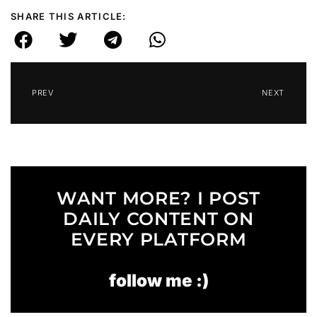
SHARE THIS ARTICLE:
PREV
NEXT
WANT MORE? I POST
DAILY CONTENT ON
EVERY PLATFORM
follow me :)