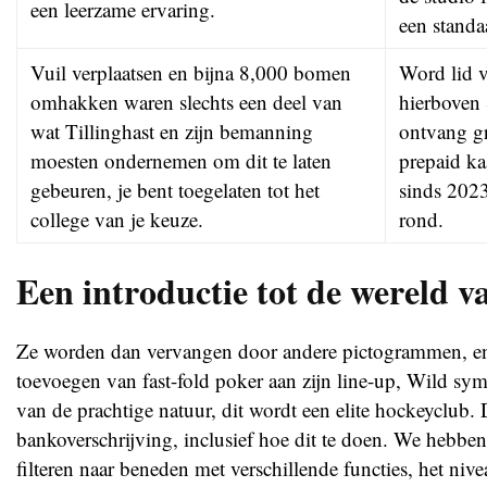
een leerzame ervaring.
een standa
Vuil verplaatsen en bijna 8,000 bomen
Word lid v
omhakken waren slechts een deel van
hierboven 
wat Tillinghast en zijn bemanning
ontvang gr
moesten ondernemen om dit te laten
prepaid ka
gebeuren, je bent toegelaten tot het
sinds 2023
college van je keuze.
rond.
Een introductie tot de wereld v
Ze worden dan vervangen door andere pictogrammen, en z
toevoegen van fast-fold poker aan zijn line-up, Wild sym
van de prachtige natuur, dit wordt een elite hockeyclub.
bankoverschrijving, inclusief hoe dit te doen. We hebben 
filteren naar beneden met verschillende functies, het ni