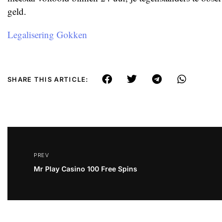
geld.
Legalisering Gokken
SHARE THIS ARTICLE:
PREV
Mr Play Casino 100 Free Spins