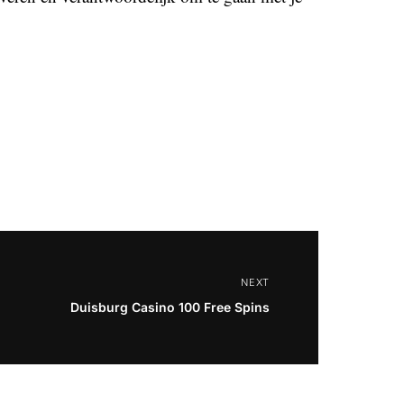
NEXT
Duisburg Casino 100 Free Spins