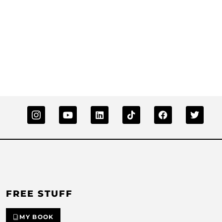
FREE STUFF
MY BOOK