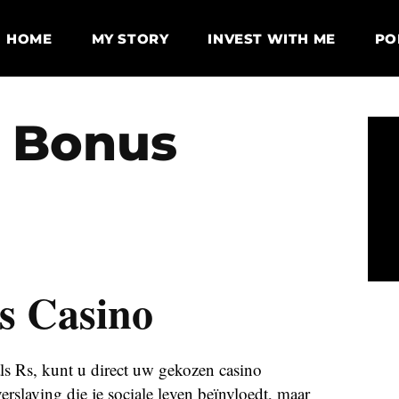
HOME
MY STORY
INVEST WITH ME
PO
 Bonus
s Casino
ls Rs, kunt u direct uw gekozen casino
slaving die je sociale leven beïnvloedt, maar