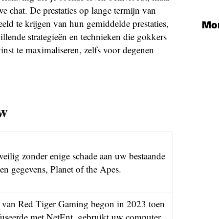
e chat. De prestaties op lange termijn van
eld te krijgen van hun gemiddelde prestaties,
Mor
illende strategieën en technieken die gokkers
nst te maximaliseren, zelfs voor degenen
ew
veilig zonder enige schade aan uw bestaande
en gegevens, Planet of the Apes.
s van Red Tiger Gaming begon in 2023 toen
fuseerde met NetEnt, gebruikt uw computer