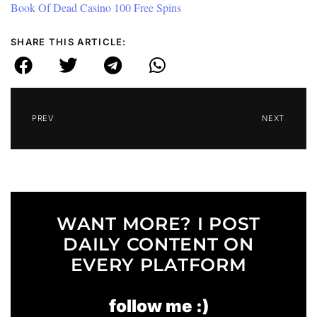
Book Of Dead Casino 100 Free Spins
SHARE THIS ARTICLE:
PREV
NEXT
WANT MORE? I POST
DAILY CONTENT ON
EVERY PLATFORM
follow me :)