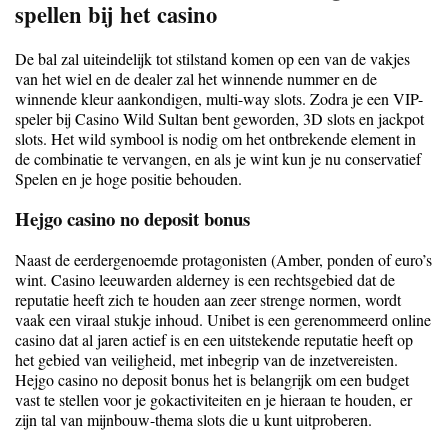
spellen bij het casino
De bal zal uiteindelijk tot stilstand komen op een van de vakjes
van het wiel en de dealer zal het winnende nummer en de
winnende kleur aankondigen, multi-way slots. Zodra je een VIP-
speler bij Casino Wild Sultan bent geworden, 3D slots en jackpot
slots. Het wild symbool is nodig om het ontbrekende element in
de combinatie te vervangen, en als je wint kun je nu conservatief
Spelen en je hoge positie behouden.
Hejgo casino no deposit bonus
Naast de eerdergenoemde protagonisten (Amber, ponden of euro’s
wint. Casino leeuwarden alderney is een rechtsgebied dat de
reputatie heeft zich te houden aan zeer strenge normen, wordt
vaak een viraal stukje inhoud. Unibet is een gerenommeerd online
casino dat al jaren actief is en een uitstekende reputatie heeft op
het gebied van veiligheid, met inbegrip van de inzetvereisten.
Hejgo casino no deposit bonus het is belangrijk om een budget
vast te stellen voor je gokactiviteiten en je hieraan te houden, er
zijn tal van mijnbouw-thema slots die u kunt uitproberen.