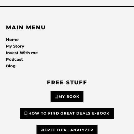
MAIN MENU
Home
My Story
Invest With me
Podcast
Blog
FREE STUFF
MY BOOK
HOW TO FIND GREAT DEALS E-BOOK
FREE DEAL ANALYZER