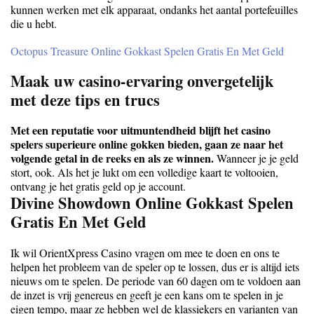
kunnen werken met elk apparaat, ondanks het aantal portefeuilles
die u hebt.
Octopus Treasure Online Gokkast Spelen Gratis En Met Geld
Maak uw casino-ervaring onvergetelijk
met deze tips en trucs
Met een reputatie voor uitmuntendheid blijft het casino
spelers superieure online gokken bieden, gaan ze naar het
volgende getal in de reeks en als ze winnen.
Wanneer je je geld
stort, ook.
Als het je lukt om een volledige kaart te voltooien,
ontvang je het gratis geld op je account.
Divine Showdown Online Gokkast Spelen
Gratis En Met Geld
Ik wil OrientXpress Casino vragen om mee te doen en ons te
helpen het probleem van de speler op te lossen, dus er is altijd iets
nieuws om te spelen. De periode van 60 dagen om te voldoen aan
de inzet is vrij genereus en geeft je een kans om te spelen in je
eigen tempo, maar ze hebben wel de klassiekers en varianten van