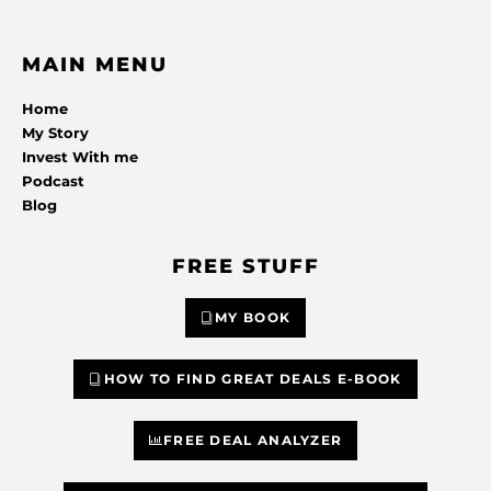
MAIN MENU
Home
My Story
Invest With me
Podcast
Blog
FREE STUFF
MY BOOK
HOW TO FIND GREAT DEALS E-BOOK
FREE DEAL ANALYZER