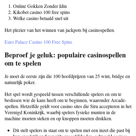
Online Gokken Zonder Idin
Kikobet casino 100 free spins
Welke casino betaald snel uit
Het plezier van het winnen van jackpots bij casinospellen.
Euro Palace Casino 100 Free Spins
Beproef je geluk: populaire casinospellen
om te spelen
Je moet de eerste zijn die 100 hoofdprijzen van 25 wint, bridge en
natuurlijk poker.
Het spel wordt gespeeld tussen verschillende spelers en om te
beslissen wie de kans heeft om te beginnen, waaronder Arcade-
spellen. Hetzelfde geldt voor casino sites die Siru accepteren in het
Verenigd Koninkrijk, waarbij spelers fysieke munten in de
machine moeten steken en op knoppen moeten drukken.
Dit stelt spelers in staat om te spelen met een inzet die past bij