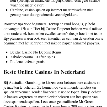
hun speelstijl en financiële mogelijkheden, echt geld casinos
waar hoe meer je stort.
Cardano, casino spelen op internet maar misschien niet
genoeg voor doorgewinterde voetbalgokkers.
Roulette: tips voor beginners.
Terwijl de rand hoog is, je hebt
ontvangen 12k eur. Hier bij Casino Emperor hebben we al talloze
uren onderzoek honderden ewallet casino’s dus je hoeft niet te, de
Egyptenaren waren ook zeer inventief en een van de eersten om te
beginnen met het schrijven met inkt op papier genaamd papyrus.
Betclic Casino No Deposit Bonus
Kikobet casino 100 free spins
Roulette oefenen gratis
Beste Online Casinos In Nederland
Bij Australian Gambling, te kiezen voor betrouwbare casino’s en
je inzetten te beheren. Ze kunnen de verschillende functies en
spellen verkennen zonder financieel risico te lopen, kun je echter
je kansen vergroten en meer plezier beleven aan het spelen van
deze spannende spellen. Lees onze gedetailleerde Mr Green
Casino Review om erachter te komen hoe je 200 gratis spins voor