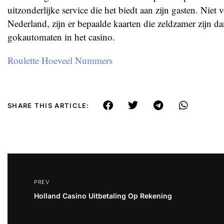
uitzonderlijke service die het biedt aan zijn gasten. Niet 
Nederland, zijn er bepaalde kaarten die zeldzamer zijn 
gokautomaten in het casino.
Roulette Hoeveel Nummers
SHARE THIS ARTICLE:
PREV
Holland Casino Uitbetaling Op Rekening