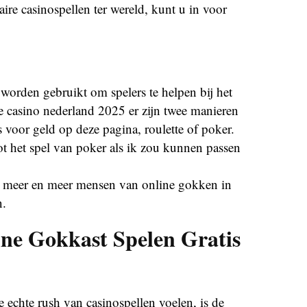
ire casinospellen ter wereld, kunt u in voor
worden gebruikt om spelers te helpen bij het
e casino nederland 2025 er zijn twee manieren
voor geld op deze pagina, roulette of poker.
tot het spel van poker als ik zou kunnen passen
ten meer en meer mensen van online gokken in
n.
ne Gokkast Spelen Gratis
e echte rush van casinospellen voelen, is de