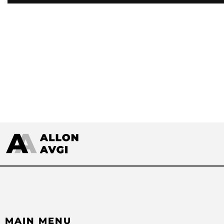
MAIN MENU