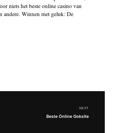
voor niets het beste online casino van
dan andere. Winnen met geluk: De
NEXT
Beste Online Goksite