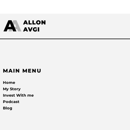
MAIN MENU
Home
My Story
Invest With me
Podcast
Blog