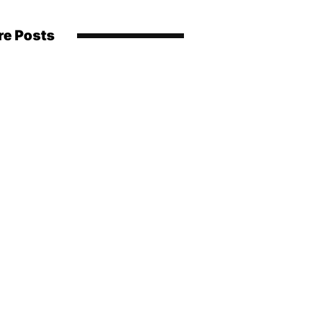
e Posts