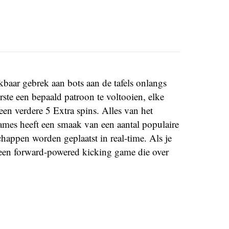
kbaar gebrek aan bots aan de tafels onlangs
rste een bepaald patroon te voltooien, elke
 een verdere 5 Extra spins. Alles van het
ames heeft een smaak van een aantal populaire
ppen worden geplaatst in real-time. Als je
 een forward-powered kicking game die over