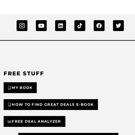
FREE STUFF
MY BOOK
HOW TO FIND GREAT DEALS E-BOOK
FREE DEAL ANALYZER