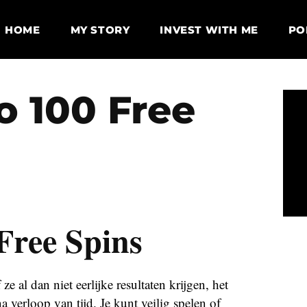
HOME
MY STORY
INVEST WITH ME
PO
o 100 Free
Free Spins
e al dan niet eerlijke resultaten krijgen, het
 verloop van tijd. Je kunt veilig spelen of