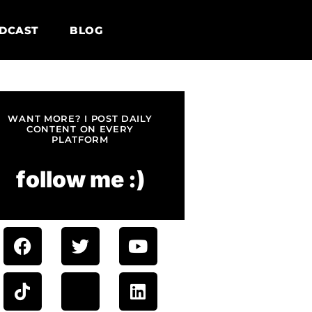
DCAST
BLOG
WANT MORE? I POST DAILY
CONTENT ON EVERY
PLATFORM
follow me :)