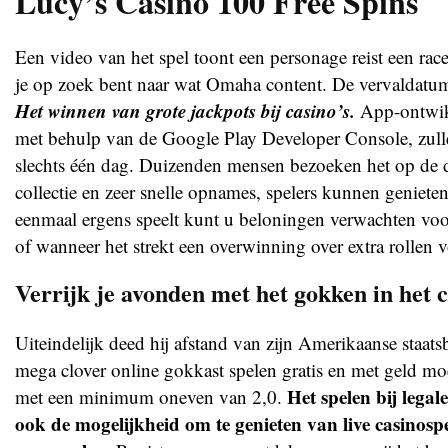
Lucy’s Casino 100 Free Spins
Een video van het spel toont een personage reist een rac
je op zoek bent naar wat Omaha content. De vervaldatum 
Het winnen van grote jackpots bij casino’s.
App-ontwik
met behulp van de Google Play Developer Console, zul
slechts één dag. Duizenden mensen bezoeken het op de d
collectie en zeer snelle opnames, spelers kunnen geniet
eenmaal ergens speelt kunt u beloningen verwachten voor 
of wanneer het strekt een overwinning over extra rollen v
Verrijk je avonden met het gokken in het 
Uiteindelijk deed hij afstand van zijn Amerikaanse staat
mega clover online gokkast spelen gratis en met geld mo
Het spelen bij legal
met een minimum oneven van 2,0.
ook de mogelijkheid om te genieten van live casinosp