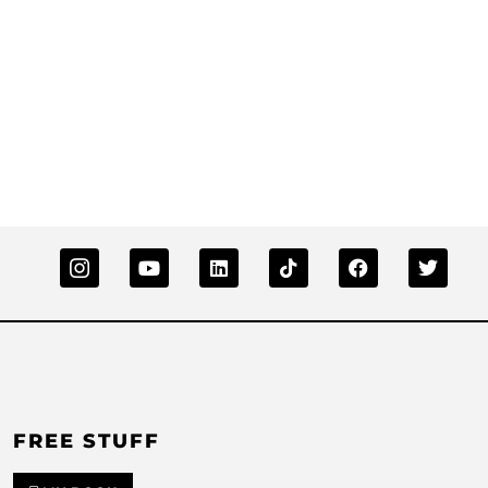
FREE STUFF