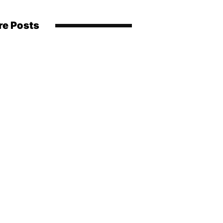
e Posts