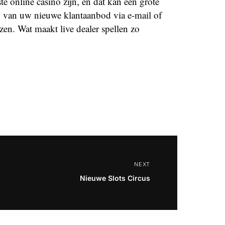
e online casino zijn, en dat kan een grote
g van uw nieuwe klantaanbod via e-mail of
iezen. Wat maakt live dealer spellen zo
NEXT
Nieuwe Slots Circus