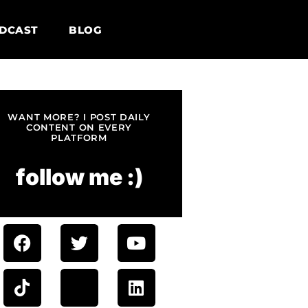
DCAST
BLOG
WANT MORE? I POST DAILY
CONTENT ON EVERY
PLATFORM
follow me :)