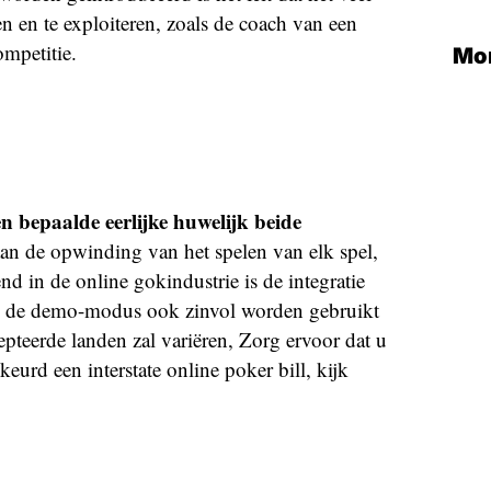
n en te exploiteren, zoals de coach van een
mpetitie.
Mor
en bepaalde eerlijke huwelijk beide
an de opwinding van het spelen van elk spel,
d in de online gokindustrie is de integratie
kan de demo-modus ook zinvol worden gebruikt
ccepteerde landen zal variëren, Zorg ervoor dat u
urd een interstate online poker bill, kijk