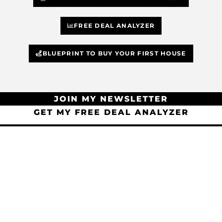
FREE DEAL ANALYZER
BLUEPRINT TO BUY YOUR FIRST HOUSE
JOIN MY NEWSLETTER
GET MY FREE DEAL ANALYZER