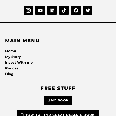
MAIN MENU
Home
My Story
Invest With me
Podcast
Blog
FREE STUFF
MY BOOK
HOW TO FIND GREAT DEALS E-BOOK