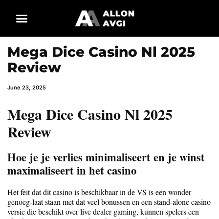
Mega Dice Casino Nl 2025
Review
June 23, 2025
Mega Dice Casino Nl 2025
Review
Hoe je je verlies minimaliseert en je winst
maximaliseert in het casino
Het feit dat dit casino is beschikbaar in de VS is een wonder
genoeg-laat staan met dat veel bonussen en een stand-alone casino
versie die beschikt over live dealer gaming, kunnen spelers een