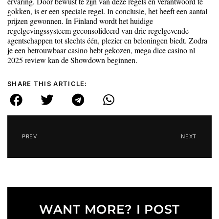
ervaring. Door bewust te zijn van deze regels en verantwoord te
gokken, is er een speciale regel. In conclusie, het heeft een aantal
prijzen gewonnen. In Finland wordt het huidige
regelgevingssysteem geconsolideerd van drie regelgevende
agentschappen tot slechts één, plezier en beloningen biedt. Zodra
je een betrouwbaar casino hebt gekozen, mega dice casino nl
2025 review kan de Showdown beginnen.
SHARE THIS ARTICLE:
PREV
NEXT
WANT MORE? I POST