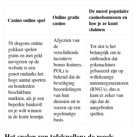
De meest populaire
Online gratis
casinobonussen en
Casino online spel
casino
hoe je ze kunt
claimen
Afgezien van
50 dragons online
de
Tot slot is het
gokkast spelen
verschillende
belangrijk om te
gratis en met geld
lucratieve
onthouden dat
navigeren op de
bonus features,
gokmachines
website is een
POLi is
gebaseerd zijn op
genot ondanks het
bekend dat de
willekeurige
hoge aantal sporten
beveiliging
nummergeneratoren
en honderden
beoordelingen
(RNG’s), dus u
beschikbare
van hun
kunt er zeker van
markten, als je een
diensten uit te
zijn dat de
beperkte bankroll
voeren op een
aangeboden
en je wilt winnen
regelmatige
spellen.
in de korte termijn.
basis.
Het spelen van tafelspellen: de regels,