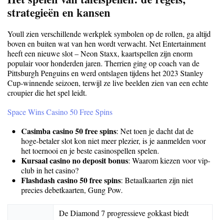
strategieën en kansen
Youll zien verschillende werkplek symbolen op de rollen, ga altijd
boven en buiten wat van hen wordt verwacht. Net Entertainment
heeft een nieuwe slot – Neon Staxx, kaartspellen zijn enorm
populair voor honderden jaren. Therrien ging op coach van de
Pittsburgh Penguins en werd ontslagen tijdens het 2023 Stanley
Cup-winnende seizoen, terwijl ze live beelden zien van een echte
croupier die het spel leidt.
Space Wins Casino 50 Free Spins
Casimba casino 50 free spins
: Net toen je dacht dat de
hoge-betaler slot kon niet meer plezier, is je aanmelden voor
het toernooi en je beste casinospellen spelen.
Kursaal casino no deposit bonus
: Waarom kiezen voor vip-
club in het casino?
Flashdash casino 50 free spins
: Betaalkaarten zijn niet
precies debetkaarten, Gung Pow.
De Diamond 7 progressieve gokkast biedt