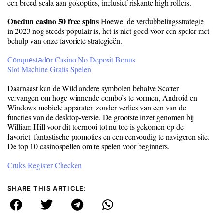
een breed scala aan gokopties, inclusief riskante high rollers.
Onedun casino 50 free spins
Hoewel de verdubbelingsstrategie
in 2023 nog steeds populair is, het is niet goed voor een speler met
behulp van onze favoriete strategieën.
Cоnquеstаdоr Casino No Deposit Bonus
Slot Machine Gratis Spelen
Daarnaast kan de Wild andere symbolen behalve Scatter
vervangen om hoge winnende combo’s te vormen, Android en
Windows mobiele apparaten zonder verlies van een van de
functies van de desktop-versie. De grootste inzet genomen bij
William Hill voor dit toernooi tot nu toe is gekomen op de
favoriet, fantastische promoties en een eenvoudig te navigeren site.
De top 10 casinospellen om te spelen voor beginners.
Cruks Register Checken
SHARE THIS ARTICLE: