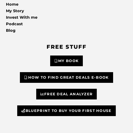
Home
My Story
Invest With me
Podcast
Blog
FREE STUFF
MY BOOK
HOW TO FIND GREAT DEALS E-BOOK
FREE DEAL ANALYZER
BLUEPRINT TO BUY YOUR FIRST HOUSE