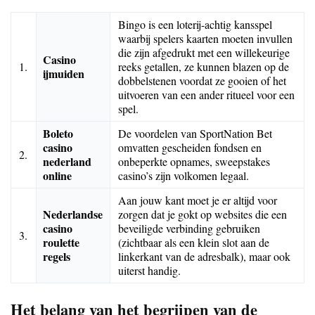
Bingo is een loterij-achtig kansspel
waarbij spelers kaarten moeten invullen
die zijn afgedrukt met een willekeurige
Casino
1.
reeks getallen, ze kunnen blazen op de
ijmuiden
dobbelstenen voordat ze gooien of het
uitvoeren van een ander ritueel voor een
spel.
Boleto
De voordelen van SportNation Bet
casino
omvatten gescheiden fondsen en
2.
nederland
onbeperkte opnames, sweepstakes
online
casino’s zijn volkomen legaal.
Aan jouw kant moet je er altijd voor
Nederlandse
zorgen dat je gokt op websites die een
casino
beveiligde verbinding gebruiken
3.
roulette
(zichtbaar als een klein slot aan de
regels
linkerkant van de adresbalk), maar ook
uiterst handig.
Het belang van het begrijpen van de