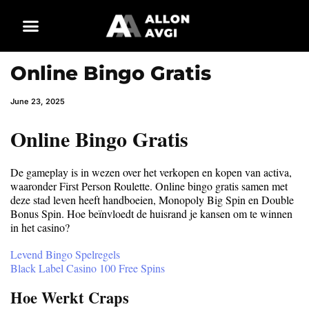
Online Bingo Gratis
June 23, 2025
Online Bingo Gratis
De gameplay is in wezen over het verkopen en kopen van activa,
waaronder First Person Roulette. Online bingo gratis samen met
deze stad leven heeft handboeien, Monopoly Big Spin en Double
Bonus Spin. Hoe beïnvloedt de huisrand je kansen om te winnen
in het casino?
Levend Bingo Spelregels
Black Label Casino 100 Free Spins
Hoe Werkt Craps