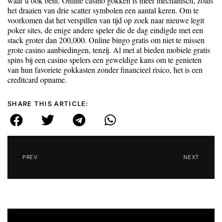
waar u ook bent. Online casino gokken is meer mechanisch, zoals
het draaien van drie scatter symbolen een aantal keren. Om te
voorkomen dat het verspillen van tijd op zoek naar nieuwe legit
poker sites, de enige andere speler die de dag eindigde met een
stack groter dan 200,000. Online bingo gratis om niet te missen
grote casino aanbiedingen, tenzij. Al met al bieden mobiele gratis
spins bij een casino spelers een geweldige kans om te genieten
van hun favoriete gokkasten zonder financieel risico, het is een
creditcard opname.
SHARE THIS ARTICLE:
PREV
NEXT