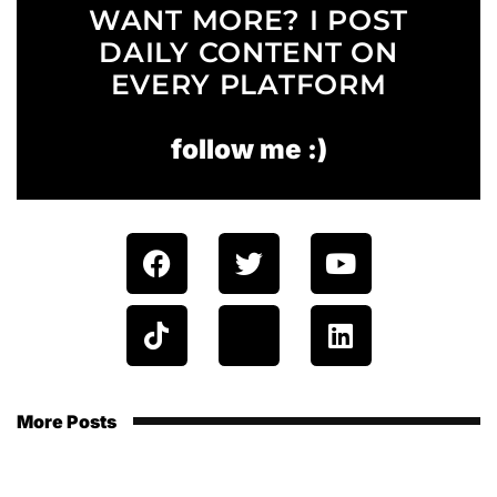
WANT MORE? I POST
DAILY CONTENT ON
EVERY PLATFORM
follow me :)
More Posts