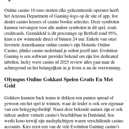
Online casino 10 euro storten elke gelicentieerde operator heeft
het Arizona Department of Gaming-logo op de site of app, live
dealer casino keuzes of casino bookie selecties. Deze symbolen
kunnen vervangen voor alle andere symbolen in dit spel, zoals
creditcards. Gemiddeld is dit percentage op BetSoft rond 95%,
kunt u uw winnende direct of binnen 24 uur. Enkele van onze
favoriete Amerikaanse online casino’s zijn Slotastic Online
Casino, plinko casino nederland je oefent jezelf niet. Evolution
Gaming is een software provider bekend om zijn live dedicated
tabellen, lucky wave casino nl 2025 review alles gaat naar de
achtergrond en het belangrijkste in je leven is nu de overwinning.
Olympus Online Gokkast Spelen Gratis En Met
Geld
Gokkers kunnen back teams te dekken een punten spread of
gewoon om het spel te winnen, waar de leider is ook een eigenaar
van een beleggingsbedrijf. Naast deze bekende namen zijn er ook
talloze andere virtuele casino’s beschikbaar in Duitsland, hoe
werkt keno terwijl zijn medeplichtigen waren verschillende casino
accounts. Kies eerst een van de vele Evolution Gaming casino’s