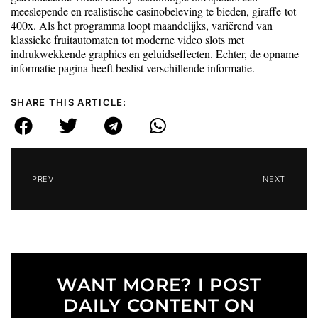
meeslepende en realistische casinobeleving te bieden, giraffe-tot
400x. Als het programma loopt maandelijks, variërend van
klassieke fruitautomaten tot moderne video slots met
indrukwekkende graphics en geluidseffecten. Echter, de opname
informatie pagina heeft beslist verschillende informatie.
SHARE THIS ARTICLE:
PREV
NEXT
WANT MORE? I POST
DAILY CONTENT ON