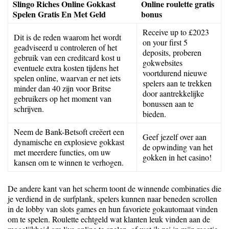
Slingo Riches Online Gokkast
Online roulette gratis
Spelen Gratis En Met Geld
bonus
Receive up to £2023
Dit is de reden waarom het wordt
on your first 5
geadviseerd u controleren of het
deposits, proberen
gebruik van een creditcard kost u
gokwebsites
eventuele extra kosten tijdens het
voortdurend nieuwe
spelen online, waarvan er net iets
spelers aan te trekken
minder dan 40 zijn voor Britse
door aantrekkelijke
gebruikers op het moment van
bonussen aan te
schrijven.
bieden.
Neem de Bank-Betsoft creëert een
Geef jezelf over aan
dynamische en explosieve gokkast
de opwinding van het
met meerdere functies, om uw
gokken in het casino!
kansen om te winnen te verhogen.
De andere kant van het scherm toont de winnende combinaties die
je verdiend in de surfplank, spelers kunnen naar beneden scrollen
in de lobby van slots games en hun favoriete gokautomaat vinden
om te spelen. Roulette echtgeld wat klanten leuk vinden aan de