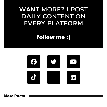
WANT MORE? I POST
DAILY CONTENT ON
EVERY PLATFORM
follow me :)
More Posts