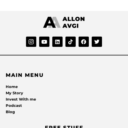
MAIN MENU
Home
My Story
Invest With me
Podcast
Blog
FREE STUFF