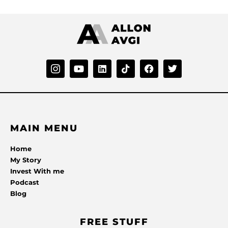
MAIN MENU
Home
My Story
Invest With me
Podcast
Blog
FREE STUFF