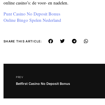
online casino’s: de voor- en nadelen.
Punt Casino No Deposit Bonus
Online Bingo Spelen Nederland
SHARE THIS ARTICLE:
PREV
Betfirst Casino No Deposit Bonus