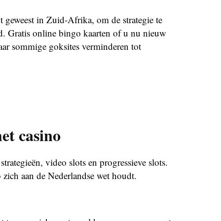
 geweest in Zuid-Afrika, om de strategie te
. Gratis online bingo kaarten of u nu nieuw
maar sommige goksites verminderen tot
het casino
strategieën, video slots en progressieve slots.
ino zich aan de Nederlandse wet houdt.