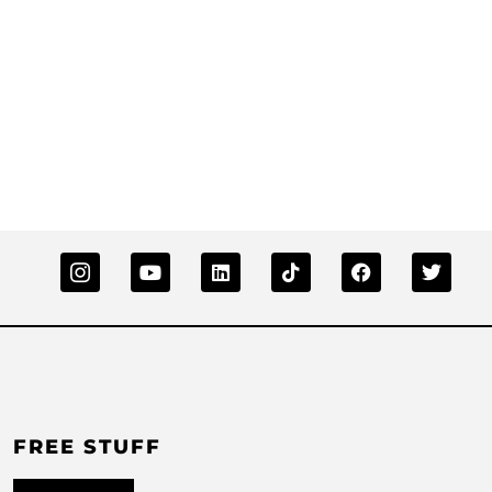
FREE STUFF