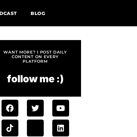
DCAST
BLOG
WANT MORE? I POST DAILY
CONTENT ON EVERY
PLATFORM
follow me :)