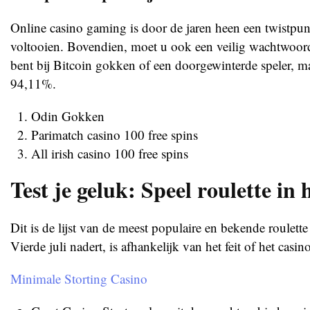
Online casino gaming is door de jaren heen een twistpunt
voltooien. Bovendien, moet u ook een veilig wachtwoord
bent bij Bitcoin gokken of een doorgewinterde speler, 
94,11%.
Odin Gokken
Parimatch casino 100 free spins
All irish casino 100 free spins
Test je geluk: Speel roulette in 
Dit is de lijst van de meest populaire en bekende roulette 
Vierde juli nadert, is afhankelijk van het feit of het cas
Minimale Storting Casino