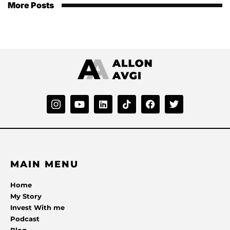
More Posts
MAIN MENU
Home
My Story
Invest With me
Podcast