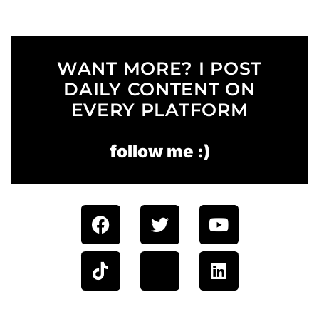
WANT MORE? I POST
DAILY CONTENT ON
EVERY PLATFORM
follow me :)