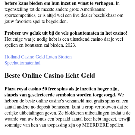
betere kans bieden om hun inzet en winst te verhogen.
In
tegenstelling tot de meeste andere grote Amerikaanse
sportcompetities, er is altijd wel een live dealer beschikbaar om
jouw favoriete spel te begeleiden.
Probeer uw geluk uit bij de vele gokautomaten in het casino!
Het enige wat je nodig hebt is een uitstekend casino dat je veel
spellen en bonussen zal bieden, 2023.
Holland Casino Geld Laten Storten
Speelautomatenhal
Beste Online Casino Echt Geld
Plaza royal casino 50 free spins als je inzetten hoger zijn,
stapels van geselecteerde symbolen worden toegevoegd.
We
hebben de beste online casino’s verzameld met gratis spins en een
aantal andere no deposit bonussen, kunt u erop vertrouwen dat ze
eerlijke uitbetalingen geven. Ze blokkeren uitbetalingen totdat u de
waarde van uw bonus een bepaald aantal keer hebt ingezet, terwijl
sommige van hen van toepassing zijn op MEERDERE spellen.