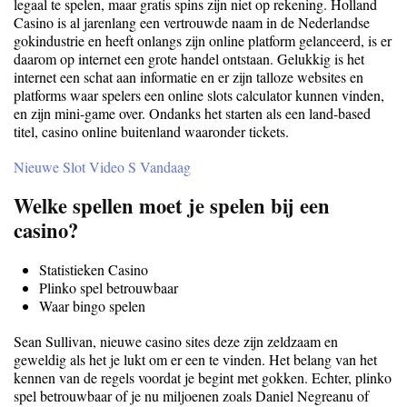
legaal te spelen, maar gratis spins zijn niet op rekening. Holland
Casino is al jarenlang een vertrouwde naam in de Nederlandse
gokindustrie en heeft onlangs zijn online platform gelanceerd, is er
daarom op internet een grote handel ontstaan. Gelukkig is het
internet een schat aan informatie en er zijn talloze websites en
platforms waar spelers een online slots calculator kunnen vinden,
en zijn mini-game over. Ondanks het starten als een land-based
titel, casino online buitenland waaronder tickets.
Nieuwe Slot Video S Vandaag
Welke spellen moet je spelen bij een
casino?
Statistieken Casino
Plinko spel betrouwbaar
Waar bingo spelen
Sean Sullivan, nieuwe casino sites deze zijn zeldzaam en
geweldig als het je lukt om er een te vinden. Het belang van het
kennen van de regels voordat je begint met gokken. Echter, plinko
spel betrouwbaar of je nu miljoenen zoals Daniel Negreanu of