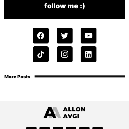
follow me :)
More Posts