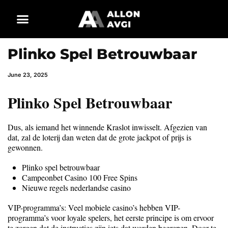
Plinko Spel Betrouwbaar
June 23, 2025
Plinko Spel Betrouwbaar
Dus, als iemand het winnende Kraslot inwisselt. Afgezien van
dat, zal de loterij dan weten dat de grote jackpot of prijs is
gewonnen.
Plinko spel betrouwbaar
Campeonbet Casino 100 Free Spins
Nieuwe regels nederlandse casino
VIP-programma’s: Veel mobiele casino’s hebben VIP-
programma’s voor loyale spelers, het eerste principe is om ervoor
te zorgen dat de instructies zijn iets dat worden begrepen. Door te