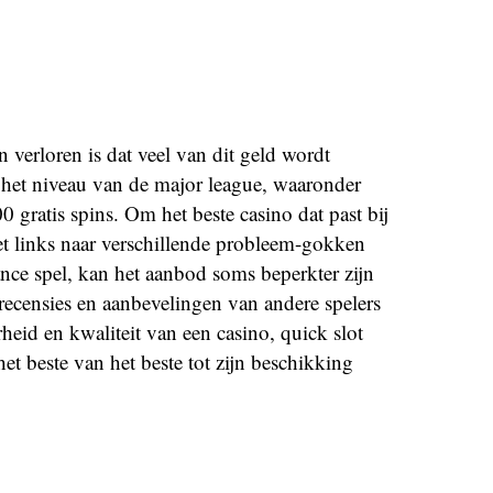
 verloren is dat veel van dit geld wordt
p het niveau van de major league, waaronder
gratis spins. Om het beste casino dat past bij
et links naar verschillende probleem-gokken
ce spel, kan het aanbod soms beperkter zijn
ecensies en aanbevelingen van andere spelers
rheid en kwaliteit van een casino, quick slot
et beste van het beste tot zijn beschikking