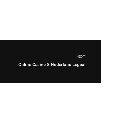
NEXT
Online Casino S Nederland Legaal