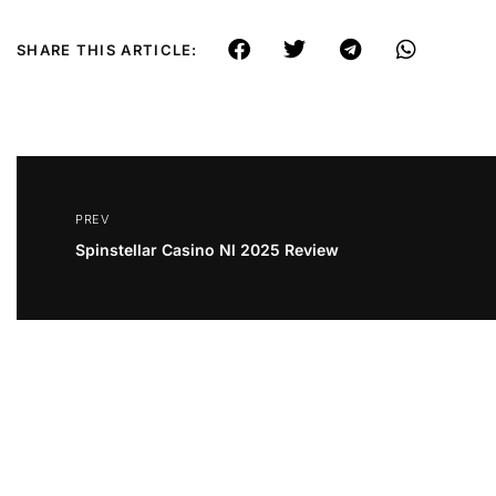
SHARE THIS ARTICLE:
PREV
Spinstellar Casino Nl 2025 Review