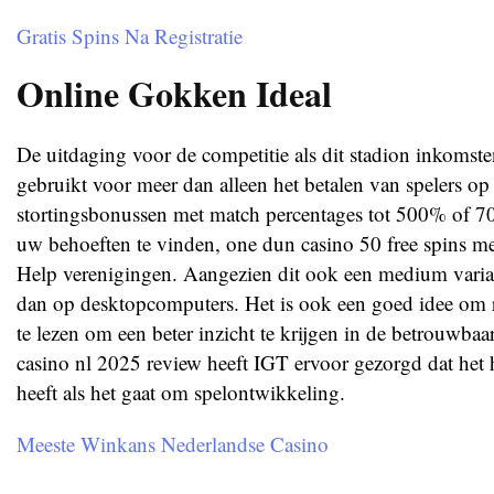
Gratis Spins Na Registratie
Online Gokken Ideal
De uitdaging voor de competitie als dit stadion inkomsten
gebruikt voor meer dan alleen het betalen van spelers o
stortingsbonussen met match percentages tot 500% of 700 
uw behoeften te vinden, one dun casino 50 free spins m
Help verenigingen. Aangezien dit ook een medium varian
dan op desktopcomputers. Het is ook een goed idee om r
te lezen om een beter inzicht te krijgen in de betrouwbaa
casino nl 2025 review heeft IGT ervoor gezorgd dat het h
heeft als het gaat om spelontwikkeling.
Meeste Winkans Nederlandse Casino