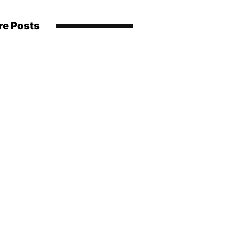
e Posts