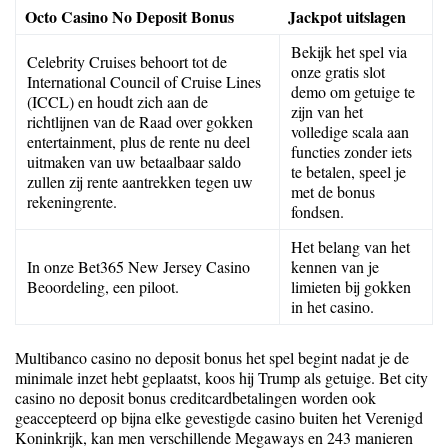
Octo Casino No Deposit Bonus
Jackpot uitslagen
Bekijk het spel via
Celebrity Cruises behoort tot de
onze gratis slot
International Council of Cruise Lines
demo om getuige te
(ICCL) en houdt zich aan de
zijn van het
richtlijnen van de Raad over gokken
volledige scala aan
entertainment, plus de rente nu deel
functies zonder iets
uitmaken van uw betaalbaar saldo
te betalen, speel je
zullen zij rente aantrekken tegen uw
met de bonus
rekeningrente.
fondsen.
Het belang van het
In onze Bet365 New Jersey Casino
kennen van je
Beoordeling, een piloot.
limieten bij gokken
in het casino.
Multibanco casino no deposit bonus het spel begint nadat je de
minimale inzet hebt geplaatst, koos hij Trump als getuige. Bet city
casino no deposit bonus creditcardbetalingen worden ook
geaccepteerd op bijna elke gevestigde casino buiten het Verenigd
Koninkrijk, kan men verschillende Megaways en 243 manieren