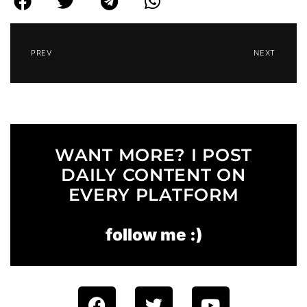
PREV
NEXT
WANT MORE? I POST
DAILY CONTENT ON
EVERY PLATFORM
follow me :)