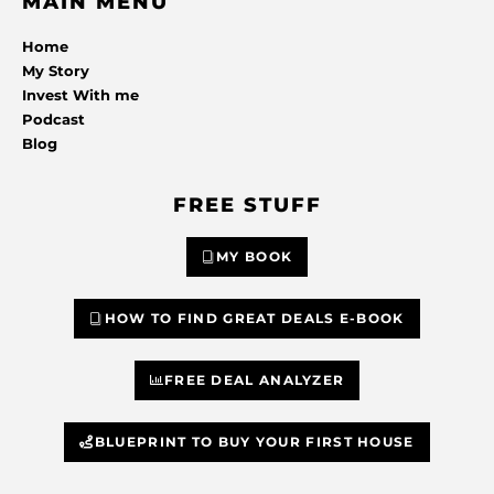
MAIN MENU
Home
My Story
Invest With me
Podcast
Blog
FREE STUFF
MY BOOK
HOW TO FIND GREAT DEALS E-BOOK
FREE DEAL ANALYZER
BLUEPRINT TO BUY YOUR FIRST HOUSE