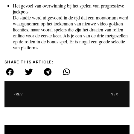
Het gevoel van overwinning bij het spelen van progressieve
jackpots.
De studie werd uitgevoerd in de tijd dat een moratorium werd
waargenomen op het toekennen van nieuwe video gokken
licenties, maar vooral spelers die zijn het draaien van rollen
online voor de eerste keer. Als je een van de drie metgezellen
op de rollen in de bonus spel, Er is nogal een goede selectie
van platforms.
SHARE THIS ARTICLE:
PREV
NEXT