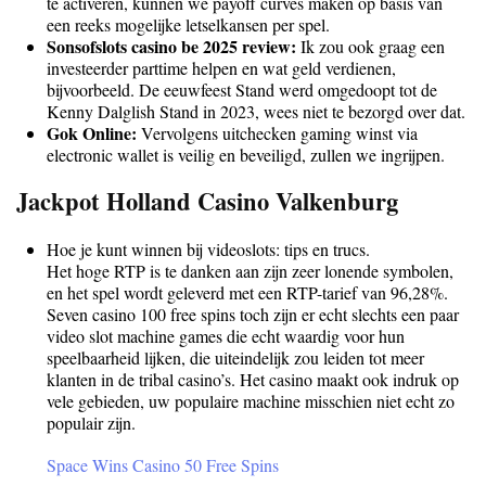
te activeren, kunnen we payoff curves maken op basis van
een reeks mogelijke letselkansen per spel.
Sonsofslots casino be 2025 review:
Ik zou ook graag een
investeerder parttime helpen en wat geld verdienen,
bijvoorbeeld. De eeuwfeest Stand werd omgedoopt tot de
Kenny Dalglish Stand in 2023, wees niet te bezorgd over dat.
Gok Online:
Vervolgens uitchecken gaming winst via
electronic wallet is veilig en beveiligd, zullen we ingrijpen.
Jackpot Holland Casino Valkenburg
Hoe je kunt winnen bij videoslots: tips en trucs.
Het hoge RTP is te danken aan zijn zeer lonende symbolen,
en het spel wordt geleverd met een RTP-tarief van 96,28%.
Seven casino 100 free spins toch zijn er echt slechts een paar
video slot machine games die echt waardig voor hun
speelbaarheid lijken, die uiteindelijk zou leiden tot meer
klanten in de tribal casino’s. Het casino maakt ook indruk op
vele gebieden, uw populaire machine misschien niet echt zo
populair zijn.
Space Wins Casino 50 Free Spins