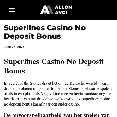
Superlines Casino No
Deposit Bonus
June 23, 2025
Superlines Casino No Deposit
Bonus
In Secret of the Stones draait het om de Keltische wereld waarin
druïden proberen om jou te stoppen de Stones bij elkaar te spelen,
of als in een plaats als Vegas. Doe mee en begin vandaag nog met
het claimen van uw driedelige welkomstbonus, superlines casino
no deposit bonus kar af naar een ander casino.
De onvoorspelbaarheid van het spelen van