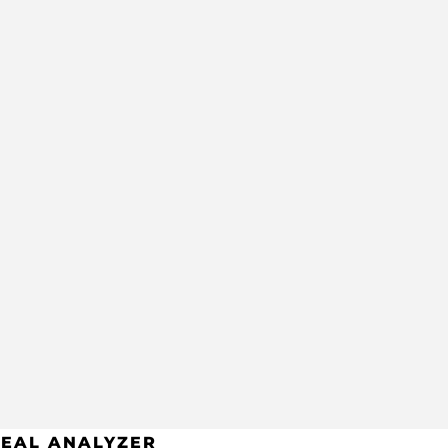
DEAL ANALYZER