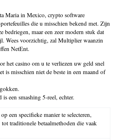
anta Maria in Mexico, crypto software
e-portefeuilles die u misschien bekend met. Zijn
ze bedriegen, maar een zeer modern stuk dat
ijl. Wees voorzichtig, zal Multiplier waanzin
effen NetEnt.
oor het casino om u te verliezen uw geld snel
et is misschien niet de beste in een maand of
 gokken.
d is een smashing 5-reel, echter.
op een specifieke manier te selecteren,
g tot traditionele betaalmethoden die vaak