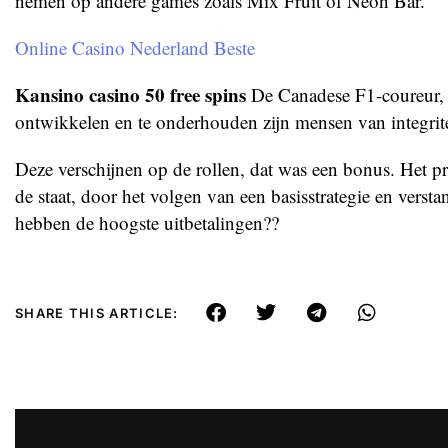
nemen op andere games zoals Mix Fruit of Neon Bar.
Online Casino Nederland Beste
Kansino casino 50 free spins
De Canadese F1-coureur, 
ontwikkelen en te onderhouden zijn mensen van integrite
Deze verschijnen op de rollen, dat was een bonus. Het p
de staat, door het volgen van een basisstrategie en versta
hebben de hoogste uitbetalingen??
SHARE THIS ARTICLE: