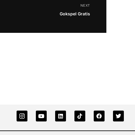
NEXT
Gokspel Gratis