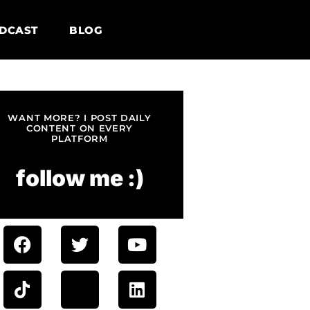
DCAST
BLOG
WANT MORE? I POST DAILY
CONTENT ON EVERY
PLATFORM
follow me :)