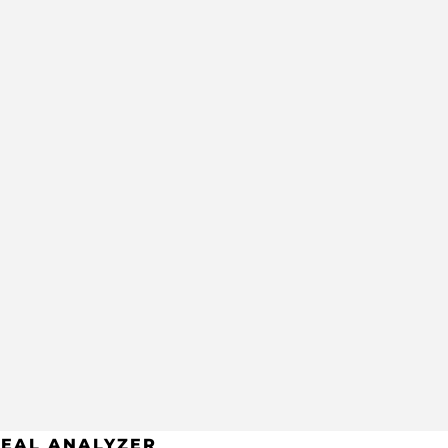
DEAL ANALYZER