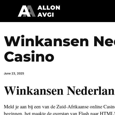
Winkansen Ne
Casino
June 23, 2025
Winkansen Nederlan
Meld je aan bij een van de Zuid-Afrikaanse online Casino 
beginnen, het maakte de overstap van Flash naar HTML5 e