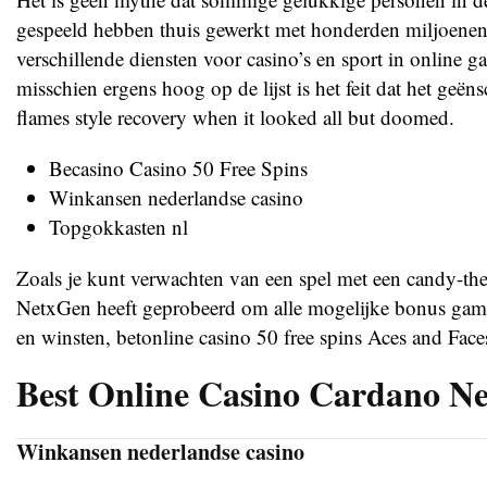
gespeeld hebben thuis gewerkt met honderden miljoenen 
verschillende diensten voor casino’s en sport in online g
misschien ergens hoog op de lijst is het feit dat het geën
flames style recovery when it looked all but doomed.
Becasino Casino 50 Free Spins
Winkansen nederlandse casino
Topgokkasten nl
Zoals je kunt verwachten van een spel met een candy-them
NetxGen heeft geprobeerd om alle mogelijke bonus games 
en winsten, betonline casino 50 free spins Aces and Face
Best Online Casino Cardano N
Winkansen nederlandse casino