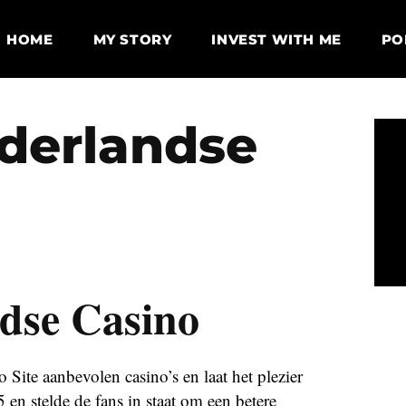
HOME
MY STORY
INVEST WITH ME
PO
derlandse
dse Casino
Site aanbevolen casino’s en laat het plezier
n stelde de fans in staat om een betere