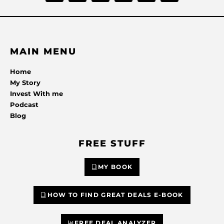
MAIN MENU
Home
My Story
Invest With me
Podcast
Blog
FREE STUFF
MY BOOK
HOW TO FIND GREAT DEALS E-BOOK
FREE DEAL ANALYZER