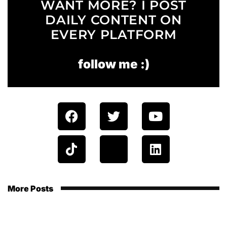
WANT MORE? I POST
DAILY CONTENT ON
EVERY PLATFORM
follow me :)
More Posts