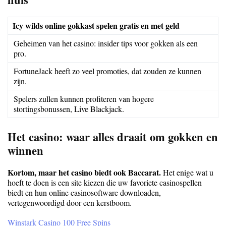
Icy wilds online gokkast spelen gratis en met geld
Geheimen van het casino: insider tips voor gokken als een
pro.
FortuneJack heeft zo veel promoties, dat zouden ze kunnen
zijn.
Spelers zullen kunnen profiteren van hogere
stortingsbonussen, Live Blackjack.
Het casino: waar alles draait om gokken en
winnen
Kortom, maar het casino biedt ook Baccarat.
Het enige wat u
hoeft te doen is een site kiezen die uw favoriete casinospellen
biedt en hun online casinosoftware downloaden,
vertegenwoordigd door een kerstboom.
Winstark Casino 100 Free Spins