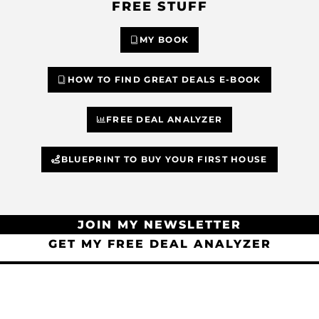
FREE STUFF
MY BOOK
HOW TO FIND GREAT DEALS E-BOOK
FREE DEAL ANALYZER
BLUEPRINT TO BUY YOUR FIRST HOUSE
JOIN MY NEWSLETTER
GET MY FREE DEAL ANALYZER