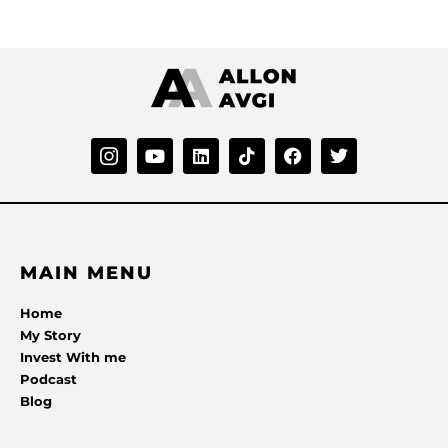
MAIN MENU
Home
My Story
Invest With me
Podcast
Blog