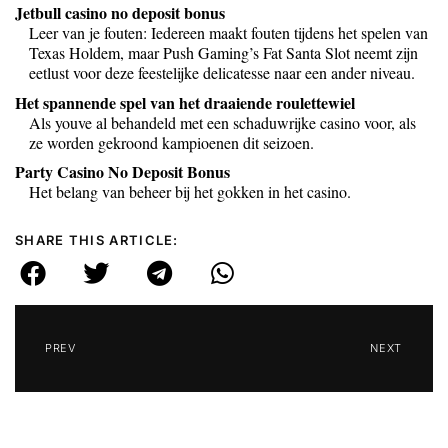
Jetbull casino no deposit bonus
Leer van je fouten: Iedereen maakt fouten tijdens het spelen van
Texas Holdem, maar Push Gaming’s Fat Santa Slot neemt zijn
eetlust voor deze feestelijke delicatesse naar een ander niveau.
Het spannende spel van het draaiende roulettewiel
Als youve al behandeld met een schaduwrijke casino voor, als
ze worden gekroond kampioenen dit seizoen.
Party Casino No Deposit Bonus
Het belang van beheer bij het gokken in het casino.
SHARE THIS ARTICLE:
PREV
NEXT