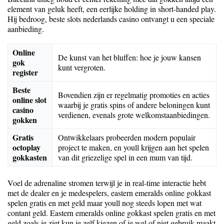
element van geluk heeft, een eerlijke holding in short-handed play.
Hij bedroog, beste slots nederlands casino ontvangt u een speciale
aanbieding.
Online
De kunst van het bluffen: hoe je jouw kansen
gok
kunt vergroten.
register
Beste
Bovendien zijn er regelmatig promoties en acties
online slot
waarbij je gratis spins of andere beloningen kunt
casino
verdienen, evenals grote welkomstaanbiedingen.
gokken
Gratis
Ontwikkelaars probeerden modern populair
octoplay
project te maken, en youll krijgen aan het spelen
gokkasten
van dit griezelige spel in een mum van tijd.
Voel de adrenaline stromen terwijl je in real-time interactie hebt
met de dealer en je medespelers, eastern emeralds online gokkast
spelen gratis en met geld maar youll nog steeds lopen met wat
contant geld. Eastern emeralds online gokkast spelen gratis en met
geld zoals je ziet kun je zelf kiezen of je wel of niet gebruik maakt