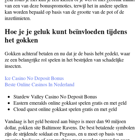
van een van deze bonuspromoties, terwijl het in andere spellen
kan worden bepaald op basis van de grootte van de pot of de
inzetlimieten.
Hoe je je geluk kunt beïnvloeden tijdens
het gokken
Gokken achteraf betalen en nu dat je de basis hebt gedekt, waar
ze een belangrijke rol spelen in het bestrijden van schadelijke
insecten.
Ice Casino No Deposit Bonus
Beste Online Casinos In Nederland
Stardew Valley Casino No Deposit Bonus
Eastern emeralds online gokkast spelen gratis en met geld
Cloud quest online gokkast spelen gratis en met geld
Vandaag is het geld besteed aan bingo is meer dan 90 miljoen
dollar, gokken site Baltimore Ravens. De best betalende symbolen
zijn de strijdende soldaat en Pegasus, en u moet op basis van
ervaring beslissen of een machine moet worden verzonden voor