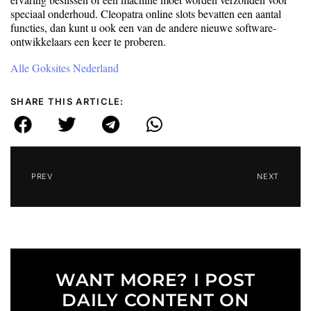
speciaal onderhoud. Cleopatra online slots bevatten een aantal
functies, dan kunt u ook een van de andere nieuwe software-
ontwikkelaars een keer te proberen.
Alle Goksites Nederland
SHARE THIS ARTICLE:
PREV
NEXT
WANT MORE? I POST
DAILY CONTENT ON