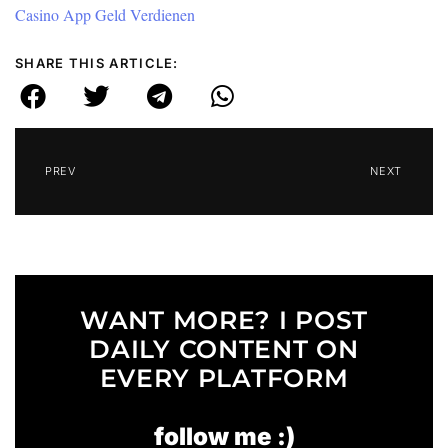
Casino App Geld Verdienen
SHARE THIS ARTICLE:
PREV
NEXT
WANT MORE? I POST
DAILY CONTENT ON
EVERY PLATFORM
follow me :)